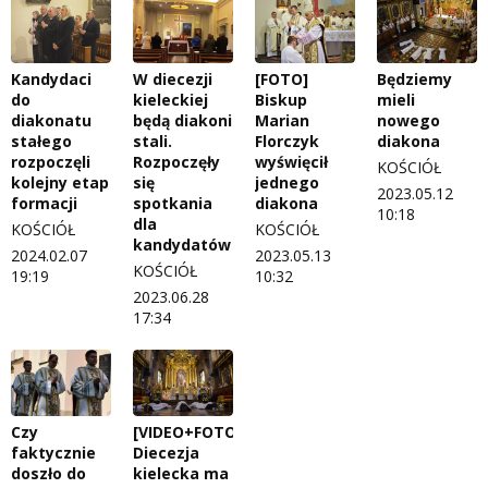
Kandydaci
W diecezji
[FOTO]
Będziemy
do
kieleckiej
Biskup
mieli
diakonatu
będą diakoni
Marian
nowego
stałego
stali.
Florczyk
diakona
rozpoczęli
Rozpoczęły
wyświęcił
KOŚCIÓŁ
kolejny etap
się
jednego
2023.05.12
formacji
spotkania
diakona
10:18
dla
KOŚCIÓŁ
KOŚCIÓŁ
kandydatów
2024.02.07
2023.05.13
KOŚCIÓŁ
19:19
10:32
2023.06.28
17:34
Czy
[VIDEO+FOTO]
faktycznie
Diecezja
doszło do
kielecka ma