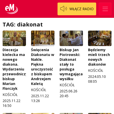
Logo do pobrania
Pacjent, którego nie zapomnę
WŁĄCZ RADIO
Regulamin konkursów
Pasjonaci
TAG: diakonat
Regulamin przesyłania materiałów
Piąta strona świata
Regulamin sklepu internetowego
Prawdę mówiąc
Regulamin darowizn
Słowo Dnia
Diecezja
Święcenia
Biskup Jan
Będziemy
Regulamin konkursu Zwierzak naszej klasy
Tak wierzę
kielecka ma
Diakonatu w
Piotrowski:
mieli trzech
nowego
Nakle.
Diakonat
nowych
Polityka prywatności
Weekend z blondynką
diakona.
Piękna
stały to
diakonów
Wydarzeniu
uroczystość
posługa
KOŚCIÓŁ
W starych Kielcach
przewodniczył
z biskupem
wymagająca
ZNAJDZIESZ NAS TAKŻE NA
2024.05.10
biskup
Andrzejem
wysiłku
08:05
Marian
Kaletą
Wszystko w temacie
KOŚCIÓŁ
Florczyk
KOŚCIÓŁ
2025.06.26
KOŚCIÓŁ
2025.11.22
20:45
2025.11.22
13:26
16:50