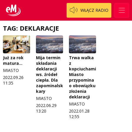
Patronat
Staszowski
Cały ten sport
WŁĄCZ RADIO
Koncert życzeń
Włoszczowski
Dzieciaki Cudaki
Kontakt
TAG: DEKLARACJE
Fascynująca nauka
O nas
Historia na fali
Regulamin programu Patron
Modna kultura
Już za rok
Mija termin
Trwa walka
matura...
składania
z
Zespół
OdNowa
deklaracji
kopciuchami.
MIASTO
ws. źródeł
Miasto
2022.09.26
Logo do pobrania
Pacjent, którego nie zapomnę
ciepła. Dla
przypomina
11:35
zapominalskich
o obowiązku
Regulamin konkursów
Pasjonaci
kary
złożenia
deklaracji
MIASTO
Regulamin przesyłania materiałów
Piąta strona świata
MIASTO
2022.06.29
13:20
2022.01.28
Regulamin sklepu internetowego
Prawdę mówiąc
12:55
Regulamin darowizn
Słowo Dnia