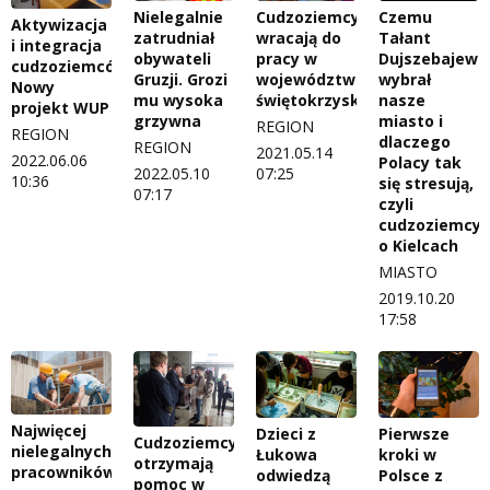
Nielegalnie
Cudzoziemcy
Czemu
Aktywizacja
zatrudniał
wracają do
Tałant
i integracja
obywateli
pracy w
Dujszebajew
cudzoziemców.
Gruzji. Grozi
województwie
wybrał
Nowy
mu wysoka
świętokrzyskim?
nasze
projekt WUP
grzywna
miasto i
REGION
REGION
dlaczego
REGION
2021.05.14
2022.06.06
Polacy tak
2022.05.10
07:25
10:36
się stresują,
07:17
czyli
cudzoziemcy
o Kielcach
MIASTO
2019.10.20
17:58
Najwięcej
Dzieci z
Pierwsze
Cudzoziemcy
nielegalnych
Łukowa
kroki w
otrzymają
pracowników
odwiedzą
Polsce z
pomoc w