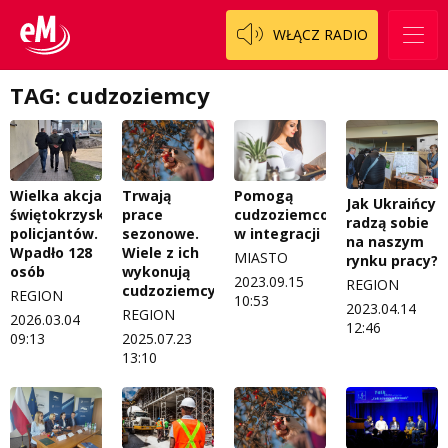
Regulamin przesyłania materiałów
Piąta strona świata
WŁĄCZ RADIO
Regulamin sklepu internetowego
Prawdę mówiąc
TAG: cudzoziemcy
Regulamin darowizn
Słowo Dnia
Regulamin konkursu Zwierzak naszej klasy
Tak wierzę
Polityka prywatności
Weekend z blondynką
Wielka akcja
Trwają
Pomogą
Jak Ukraińcy
świętokrzyskich
prace
cudzoziemcom
W starych Kielcach
radzą sobie
ZNAJDZIESZ NAS TAKŻE NA
policjantów.
sezonowe.
w integracji
na naszym
Wpadło 128
Wiele z ich
Wszystko w temacie
MIASTO
rynku pracy?
osób
wykonują
2023.09.15
REGION
cudzoziemcy
REGION
10:53
2023.04.14
REGION
2026.03.04
12:46
09:13
2025.07.23
13:10