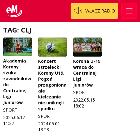
Patronat
Włoszczowski
Cały ten sport
WŁĄCZ RADIO
Koncert życzeń
Dzieciaki Cudaki
Kontakt
TAG: CLJ
Fascynująca nauka
O nas
Historia na fali
Regulamin programu Patron
Modna kultura
Akademia
Koncert
Korona U-19
Korony
strzelecki
wraca do
Zespół
OdNowa
szuka
Korony U19.
Centralnej
zawodników
Pogoń
Ligi
Logo do pobrania
Pacjent, którego nie zapomnę
do
przegoniona,
Juniorów
Centralnej
ale
SPORT
Regulamin konkursów
Pasjonaci
Ligi
kielczanie
2022.05.15
Juniorów
nie uniknęli
18:02
spadku
Regulamin przesyłania materiałów
Piąta strona świata
SPORT
SPORT
2025.06.17
Regulamin sklepu internetowego
Prawdę mówiąc
11:37
2024.06.01
13:23
Regulamin darowizn
Słowo Dnia