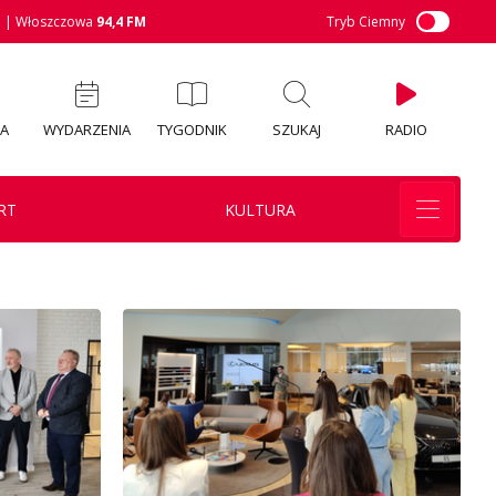
M
| Włoszczowa
94,4 FM
Tryb Ciemny
IA
WYDARZENIA
TYGODNIK
SZUKAJ
RADIO
RT
KULTURA