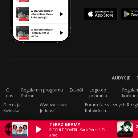
AUDYCJE
O
Regulamin programu
Zespół
Logo do
Regula
nas
Patron
pobrania
konkur
Diecezja
Wydawnictwo
Forum Niezależnych Rozgł
Kielecka
Jedność
Katolickich
TERAZ GRAMY
RICCHI E POVERI - Sará Perché Ti
T
Amo