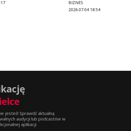
:17
BIZNES
2026.07.04 18:54
ikację
ielce
ie jesteś! Sprawdź aktualną
walnych audycji lub podcastów w
jonalnej aplikacji.