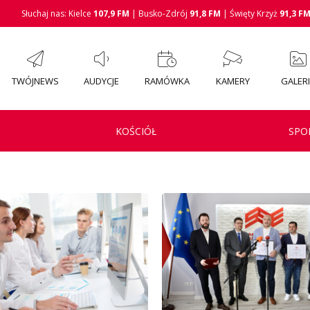
Słuchaj nas: Kielce
107,9 FM
| Busko-Zdrój
91,8 FM
| Święty Krzyż
91,3 F
TWÓJNEWS
AUDYCJE
RAMÓWKA
KAMERY
GALER
KOŚCIÓŁ
SPO