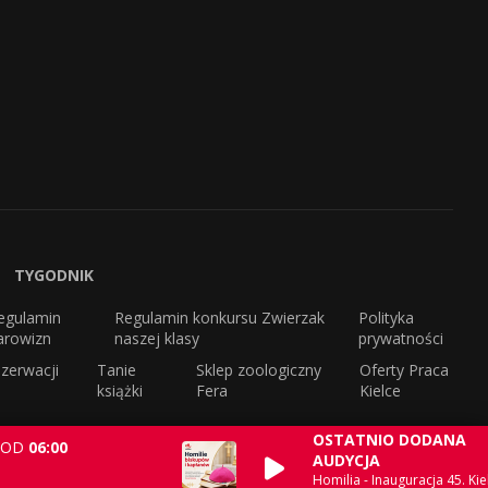
TYGODNIK
egulamin
Regulamin konkursu Zwierzak
Polityka
arowizn
naszej klasy
prywatności
zerwacji
Tanie
Sklep zoologiczny
Oferty Praca
książki
Fera
Kielce
OSTATNIO DODANA
OD
06:00
AUDYCJA
Homilia - Inauguracja 45. Kie