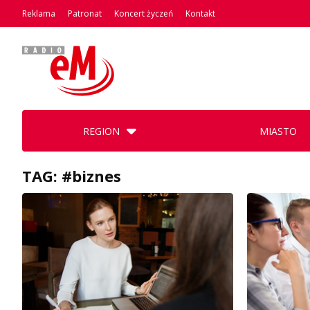
Reklama
Patronat
Koncert życzeń
Kontakt
REGION
MIASTO
TAG: #biznes