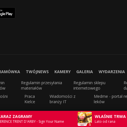
RAMÓWKA
TWÓJNEWS
KAMERY
GALERIA
WYDARZENIA
min
Regulamin przesyłania
Regulamin sklepu
R
sów
materiałów
internetowego
d
ośni
Praca
Wiadomości z
Medme - portal re
Kielce
branży IT
leków
ZARAZ ZAGRAMY
WŁAŚNIE TRWA
ERENCE TRENT D'ARBY - Sign Your Name
Lato od rana