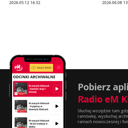
2026.05.12 16:32
2026.06.08 13
Pobierz apl
Radio eM K
Słuchaj wszędzie tam gdz
ramówkę, wysłuchaj archi
ramach nowoczesnej i funkc