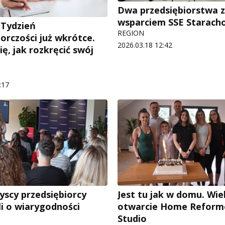
Dwa przedsiębiorstwa 
wsparciem SSE Starach
 Tydzień
REGION
orczości już wkrótce.
2026.03.18 12:42
ę, jak rozkręcić swój
:17
yscy przedsiębiorcy
Jest tu jak w domu. Wie
i o wiarygodności
otwarcie Home Reforme
Studio