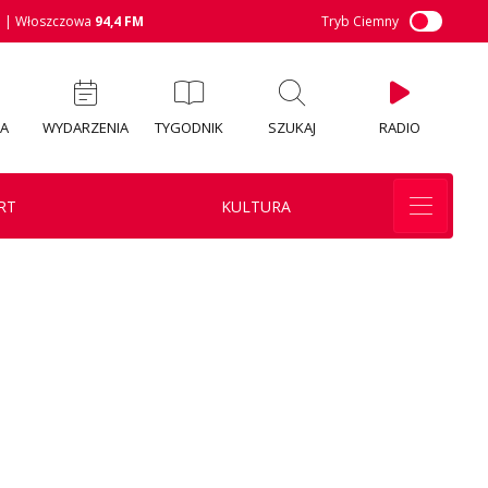
M
| Włoszczowa
94,4 FM
Tryb Ciemny
IA
WYDARZENIA
TYGODNIK
SZUKAJ
RADIO
RT
KULTURA