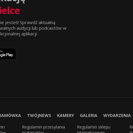
ielce
ie jesteś! Sprawdź aktualną
walnych audycji lub podcastów w
jonalnej aplikacji.
RAMÓWKA
TWÓJNEWS
KAMERY
GALERIA
WYDARZENIA
min
Regulamin przesyłania
Regulamin sklepu
R
sów
materiałów
internetowego
d