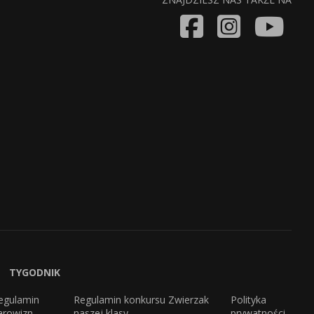
TYGODNIK
egulamin
Regulamin konkursu Zwierzak
Polityka
arowizn
naszej klasy
prywatności