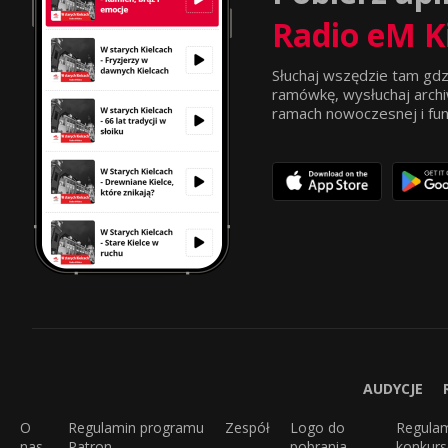
Radio eM K
Słuchaj wszędzie tam gdz
ramówkę, wysłuchaj archi
ramach nowoczesnej i funkc
AUDYCJE
O
Regulamin programu
Zespół
Logo do
Regula
nas
Patron
pobrania
konkur