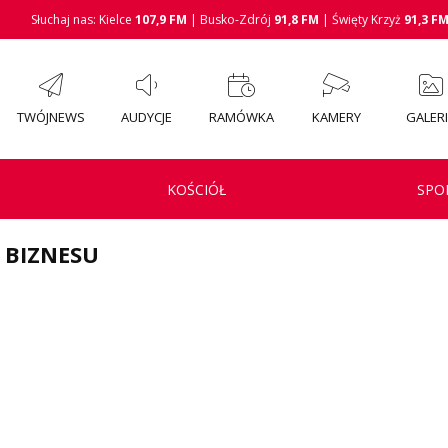
Słuchaj nas: Kielce
107,9 FM
| Busko-Zdrój
91,8 FM
| Święty Krzyż
91,3 F
TWÓJNEWS
AUDYCJE
RAMÓWKA
KAMERY
GALER
KOŚCIÓŁ
SPO
 BIZNESU