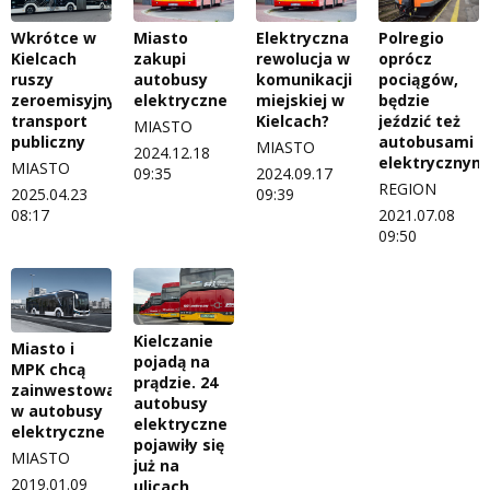
Wkrótce w
Miasto
Elektryczna
Polregio
Kielcach
zakupi
rewolucja w
oprócz
ruszy
autobusy
komunikacji
pociągów,
zeroemisyjny
elektryczne
miejskiej w
będzie
transport
Kielcach?
jeździć też
MIASTO
publiczny
autobusami
MIASTO
2024.12.18
elektrycznym
MIASTO
09:35
2024.09.17
REGION
2025.04.23
09:39
08:17
2021.07.08
09:50
Kielczanie
Miasto i
pojadą na
MPK chcą
prądzie. 24
zainwestować
autobusy
w autobusy
elektryczne
elektryczne
pojawiły się
MIASTO
już na
2019.01.09
ulicach