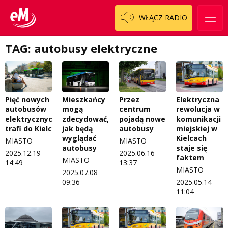
WŁĄCZ RADIO
Zespół
OdNowa
Logo do pobrania
Pacjent, którego nie zapomnę
TAG: autobusy elektryczne
Regulamin konkursów
Pasjonaci
Regulamin przesyłania materiałów
Piąta strona świata
Regulamin sklepu internetowego
Prawdę mówiąc
Pięć nowych
Mieszkańcy
Przez
Elektryczna
autobusów
mogą
centrum
rewolucja w
elektrycznych
zdecydować,
pojadą nowe
komunikacji
Regulamin darowizn
Słowo Dnia
trafi do Kielc
jak będą
autobusy
miejskiej w
wyglądać
Kielcach
Regulamin konkursu Zwierzak naszej klasy
Tak wierzę
MIASTO
MIASTO
autobusy
staje się
2025.12.19
2025.06.16
faktem
MIASTO
Polityka prywatności
Weekend z blondynką
14:49
13:37
MIASTO
2025.07.08
W starych Kielcach
09:36
2025.05.14
ZNAJDZIESZ NAS TAKŻE NA
11:04
Wszystko w temacie