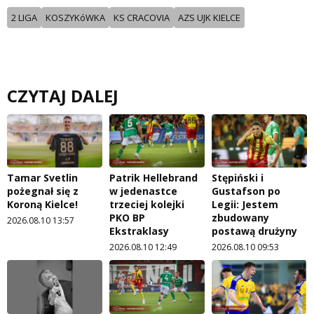
2 LIGA
KOSZYKóWKA
KS CRACOVIA
AZS UJK KIELCE
CZYTAJ DALEJ
Tamar Svetlin
Patrik Hellebrand
Stępiński i
pożegnał się z
w jedenastce
Gustafson po
Koroną Kielce!
trzeciej kolejki
Legii: Jestem
PKO BP
zbudowany
2026.08.10 13:57
Ekstraklasy
postawą drużyny
2026.08.10 12:49
2026.08.10 09:53