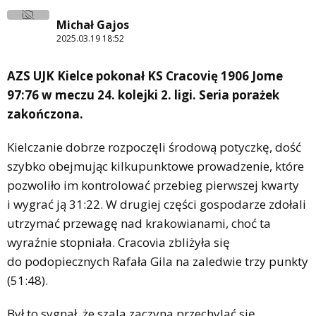
Michał Gajos
2025.03.19 18:52
AZS UJK Kielce pokonał KS Cracovię 1906 Jome
97:76 w meczu 24. kolejki 2. ligi. Seria porażek
zakończona.
Kielczanie dobrze rozpoczęli środową potyczkę, dość
szybko obejmując kilkupunktowe prowadzenie, które
pozwoliło im kontrolować przebieg pierwszej kwarty
i wygrać ją 31:22. W drugiej części gospodarze zdołali
utrzymać przewagę nad krakowianami, choć ta
wyraźnie stopniała. Cracovia zbliżyła się
do podopiecznych Rafała Gila na zaledwie trzy punkty
(51:48).
Był to sygnał, że szala zaczyna przechylać się