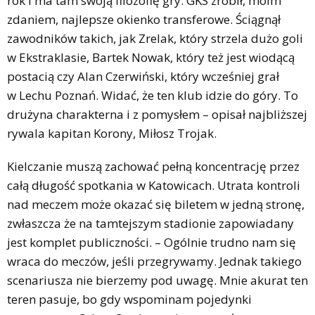
rok i ma tam swoją filozofię gry. GKS zrobił, moim
zdaniem, najlepsze okienko transferowe. Ściągnął
zawodników takich, jak Zrelak, który strzela dużo goli
w Ekstraklasie, Bartek Nowak, który też jest wiodącą
postacią czy Alan Czerwiński, który wcześniej grał
w Lechu Poznań. Widać, że ten klub idzie do góry. To
drużyna charakterna i z pomysłem – opisał najbliższej
rywala kapitan Korony, Miłosz Trojak.
Kielczanie muszą zachować pełną koncentrację przez
całą długość spotkania w Katowicach. Utrata kontroli
nad meczem może okazać się biletem w jedną stronę,
zwłaszcza że na tamtejszym stadionie zapowiadany
jest komplet publiczności. – Ogólnie trudno nam się
wraca do meczów, jeśli przegrywamy. Jednak takiego
scenariusza nie bierzemy pod uwagę. Mnie akurat ten
teren pasuje, bo gdy wspominam pojedynki