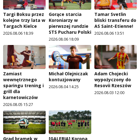
Targi Boksu przez
Gorące starcia
Tamar Svetlin
kolejne trzy lata w
Koroniarzy w
bliski transferu do
Targach Kielce
pierwszej rundzie
AS Saint-Etienne!
STS Pucharu Polski
2026.08.06 18:39
2026.08.06 13:51
2026.08.06 18:09
Zamiast
Michał Olejniczak
Adam Chojecki
wewnętrznego
kontuzjowany
wypożyczony do
sparingu trening i
Resovii Rzeszów
2026.08.04 14:25
grill dla
2026.08.03 12:00
karnetowiczów
2026.08.05 15:27
Grad bramek w
[GALERIA] Korona