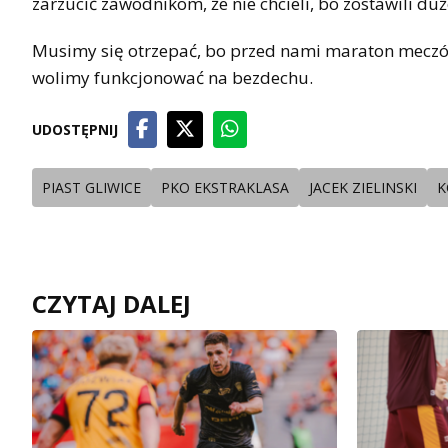
zarzucić zawodnikom, że nie chcieli, bo zostawili du
Musimy się otrzepać, bo przed nami maraton meczów
wolimy funkcjonować na bezdechu.
UDOSTĘPNIJ
PIAST GLIWICE
PKO EKSTRAKLASA
JACEK ZIELINSKI
K
CZYTAJ DALEJ