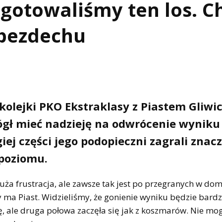
 zgotowaliśmy ten los. 
 bezdechu
kolejki PKO Ekstraklasy z Piastem Gliwic
mógł mieć nadzieję na odwrócenie wyniku
ej części jego podopieczni zagrali znac
 poziomu.
duża frustracja, ale zawsze tak jest po przegranych w do
y ma Piast. Widzieliśmy, że gonienie wyniku będzie bardz
ę, ale druga połowa zaczęła się jak z koszmarów. Nie mo