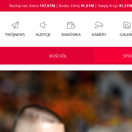
Słuchaj nas: Kielce
107,9 FM
| Busko-Zdrój
91,8 FM
| Święty Krzyż
91,3 F
TWÓJNEWS
AUDYCJE
RAMÓWKA
KAMERY
GALER
KOŚCIÓŁ
SPO