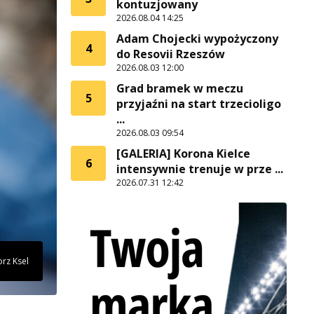
kontuzjowany
2026.08.04 14:25
Adam Chojecki wypożyczony
4
do Resovii Rzeszów
2026.08.03 12:00
Grad bramek w meczu
5
przyjaźni na start trzecioligo
...
2026.08.03 09:54
[GALERIA] Korona Kielce
6
intensywnie trenuje w prze ...
2026.07.31 12:42
orz Ksel