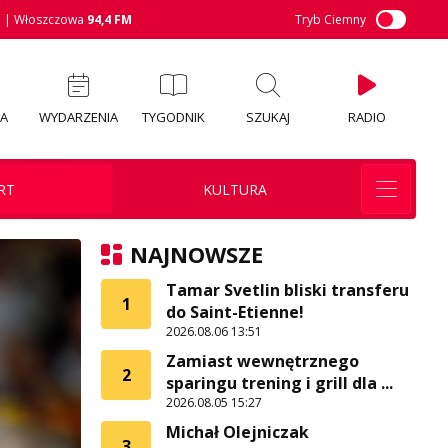
M
| Włoszczowa
94,4 FM
Tryb Ciemny
IA
WYDARZENIA
TYGODNIK
SZUKAJ
RADIO
RT
KULTURA
NAJNOWSZE
Tamar Svetlin bliski transferu
1
do Saint-Etienne!
2026.08.06 13:51
Zamiast wewnętrznego
2
sparingu trening i grill dla ...
2026.08.05 15:27
Michał Olejniczak
3