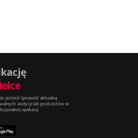
ikację
ielce
ie jesteś! Sprawdź aktualną
walnych audycji lub podcastów w
jonalnej aplikacji.