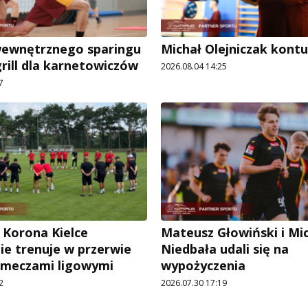
wewnętrznego sparingu
Michał Olejniczak kont
grill dla karnetowiczów
2026.08.04 14:25
7
 Korona Kielce
Mateusz Głowiński i Mi
ie trenuje w przerwie
Niedbała udali się na
 meczami ligowymi
wypożyczenia
2
2026.07.30 17:19