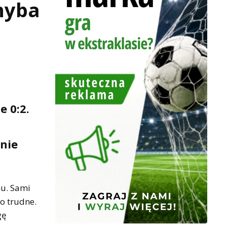
Chyba
e 0:2.
znie
mu. Sami
o trudne.
gę