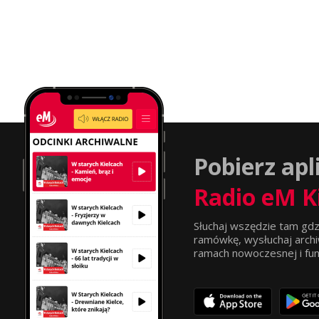
Pobierz apl
Radio eM K
Słuchaj wszędzie tam gdz
ramówkę, wysłuchaj archi
ramach nowoczesnej i funkc