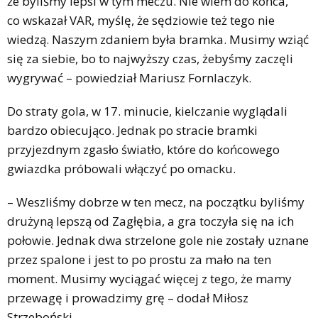
że byliśmy lepsi w tym meczu. Nie wiem do końca,
co wskazał VAR, myślę, że sędziowie też tego nie
wiedzą. Naszym zdaniem była bramka. Musimy wziąć
się za siebie, bo to najwyższy czas, żebyśmy zaczęli
wygrywać – powiedział Mariusz Fornlaczyk.
Do straty gola, w 17. minucie, kielczanie wyglądali
bardzo obiecująco. Jednak po stracie bramki
przyjezdnym zgasło światło, które do końcowego
gwiazdka próbowali włączyć po omacku.
– Weszliśmy dobrze w ten mecz, na początku byliśmy
drużyną lepszą od Zagłębia, a gra toczyła się na ich
połowie. Jednak dwa strzelone gole nie zostały uznane
przez spalone i jest to po prostu za mało na ten
moment. Musimy wyciągać więcej z tego, że mamy
przewagę i prowadzimy grę – dodał Miłosz
Strzeboński.