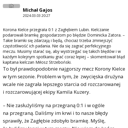
Michał Gajos
2024.03.03 20:27
Korona Kielce przegrała 0:1 z Zagłębiem Lubin. Kielczanie
podarowali bramkę gospodarzom po błędzie Dominicka Zatora. –
Takie bramki się zdarzają i będą, chociaż trzeba zmniejszyć
częstotliwość ich padania. Nie da się zagrać perfekcyjnego
meczu. Musimy starać się, aby wystrzegać się takich błędów i w
każdym kolejnym spotkaniu grać coraz lepiej – skomentował błąd
kapitana kielczan Miłosz Strzeboński.
To był prawdopodobnie najgorszy mecz Korony Kielce
w tym sezonie. Problem w tym, że zwycięska drużyna
wcale nie zagrała lepszego starcia od rozczarowanej
i rozczarowującej ekipy Kamila Kuzery.
– Nie zasłużyliśmy na przegraną 0:1 i w ogóle
na przegraną. Daliśmy im krwi i to nasze błędy
sprawiły, że Zagłębie zdobyło bramkę. Myślę,