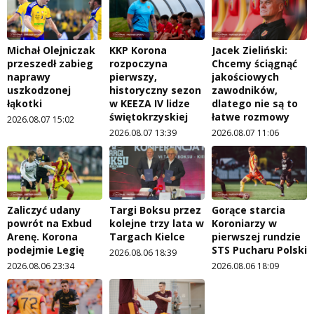
Michał Olejniczak
KKP Korona
Jacek Zieliński:
przeszedł zabieg
rozpoczyna
Chcemy ściągnąć
naprawy
pierwszy,
jakościowych
uszkodzonej
historyczny sezon
zawodników,
łąkotki
w KEEZA IV lidze
dlatego nie są to
świętokrzyskiej
łatwe rozmowy
2026.08.07 15:02
2026.08.07 13:39
2026.08.07 11:06
Zaliczyć udany
Targi Boksu przez
Gorące starcia
powrót na Exbud
kolejne trzy lata w
Koroniarzy w
Arenę. Korona
Targach Kielce
pierwszej rundzie
podejmie Legię
STS Pucharu Polski
2026.08.06 18:39
2026.08.06 23:34
2026.08.06 18:09