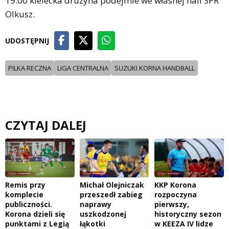
19:00 kielecka drużyna podejmie we własnej hali SPR
Olkusz.
UDOSTĘPNIJ
PILKA RECZNA
LIGA CENTRALNA
SUZUKI KORNA HANDBALL
CZYTAJ DALEJ
Remis przy
Michał Olejniczak
KKP Korona
komplecie
przeszedł zabieg
rozpoczyna
publiczności.
naprawy
pierwszy,
Korona dzieli się
uszkodzonej
historyczny sezon
punktami z Legią
łąkotki
w KEEZA IV lidze