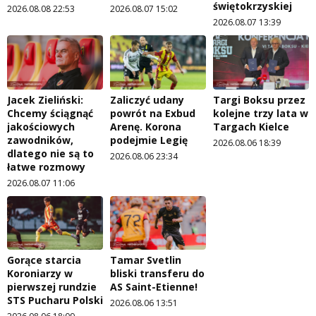
świętokrzyskiej
2026.08.08 22:53
2026.08.07 15:02
2026.08.07 13:39
Jacek Zieliński:
Zaliczyć udany
Targi Boksu przez
Chcemy ściągnąć
powrót na Exbud
kolejne trzy lata w
jakościowych
Arenę. Korona
Targach Kielce
zawodników,
podejmie Legię
2026.08.06 18:39
dlatego nie są to
2026.08.06 23:34
łatwe rozmowy
2026.08.07 11:06
Gorące starcia
Tamar Svetlin
Koroniarzy w
bliski transferu do
pierwszej rundzie
AS Saint-Etienne!
STS Pucharu Polski
2026.08.06 13:51