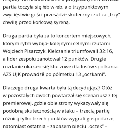
partia toczyła się łeb w łeb, a o trzypunktowym
zwycięstwie gości przesądził skuteczny rzut za „trzy”
chwilę przed końcową syreną.
Druga partia była za to koncertem miejscowych,
którym rytm wybijał kolejnymi celnymi rzutami
Wojciech Pisarczyk. Kielczanie triumfowali 32:16,
a lider zespołu zanotował 12 punktów. Drugie
rozdanie okazało się kluczowe dla losów spotkania.
AZS UJK prowadził po półmetku 13 „oczkami”.
Dlaczego druga kwarta była tą decydującą? Otóż
w pozostałych dwóch powtarzał się scenariusz z tej
premierowej, gdzie obie strony wykazywały się
podobną skutecznością w ataku – trzecią partię
różnicą tylko trzech punktów wygrali gospodarze,
natomiast ostatnią – zapasem pięciu „oczek” –