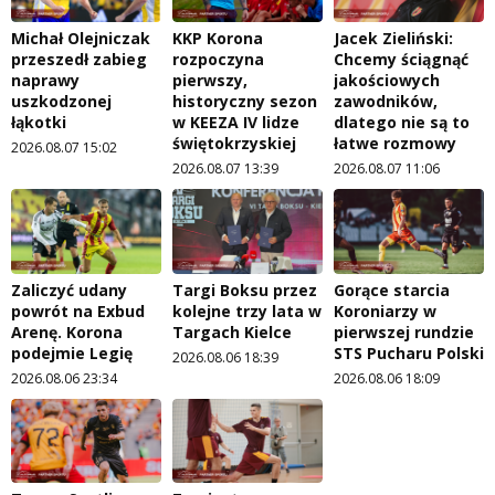
Michał Olejniczak
KKP Korona
Jacek Zieliński:
przeszedł zabieg
rozpoczyna
Chcemy ściągnąć
naprawy
pierwszy,
jakościowych
uszkodzonej
historyczny sezon
zawodników,
łąkotki
w KEEZA IV lidze
dlatego nie są to
świętokrzyskiej
łatwe rozmowy
2026.08.07 15:02
2026.08.07 13:39
2026.08.07 11:06
Zaliczyć udany
Targi Boksu przez
Gorące starcia
powrót na Exbud
kolejne trzy lata w
Koroniarzy w
Arenę. Korona
Targach Kielce
pierwszej rundzie
podejmie Legię
STS Pucharu Polski
2026.08.06 18:39
2026.08.06 23:34
2026.08.06 18:09