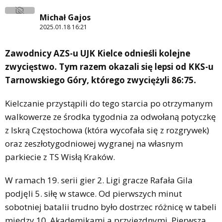
Michał Gajos
2025.01.18 16:21
Zawodnicy AZS-u UJK Kielce odnieśli kolejne
zwycięstwo. Tym razem okazali się lepsi od KKS-u
Tarnowskiego Góry, którego zwyciężyli 86:75.
Kielczanie przystąpili do tego starcia po otrzymanym
walkowerze ze środka tygodnia za odwołaną potyczkę
z Iskrą Częstochowa (która wycofała się z rozgrywek)
oraz zeszłotygodniowej wygranej na własnym
parkiecie z TS Wisłą Kraków.
W ramach 19. serii gier 2. Ligi gracze Rafała Gila
podjęli 5. siłę w stawce. Od pierwszych minut
sobotniej batalii trudno było dostrzec różnicę w tabeli
między 10. Akademikami a przyjezdnymi. Pierwsza