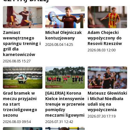
Zamiast
Michał Olejniczak
Adam Chojecki
wewnętrznego
kontuzjowany
wypożyczony do
sparingu trening i
Resovii Rzeszów
2026.08.04 14:25
grill dla
2026.08.03 12:00
karnetowiczów
2026.08.05 15:27
Grad bramek w
[GALERIA] Korona
Mateusz Głowiński
meczu przyjaźni
Kielce intensywnie
i Michał Niedbała
na start
trenuje w przerwie
udali się na
trzecioligowego
pomiędzy
wypożyczenia
sezonu
meczami ligowymi
2026.07.30 17:19
2026.08.03 09:54
2026.07.31 12:42