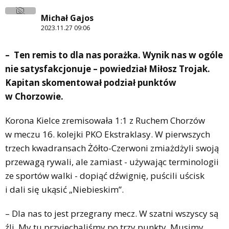
Michał Gajos
2023.11.27 09:06
– Ten remis to dla nas porażka. Wynik nas w ogóle
nie satysfakcjonuje – powiedział Miłosz Trojak.
Kapitan skomentował podział punktów
w Chorzowie.
Korona Kielce zremisowała 1:1 z Ruchem Chorzów
w meczu 16. kolejki PKO Ekstraklasy. W pierwszych
trzech kwadransach Żółto-Czerwoni zmiażdżyli swoją
przewagą rywali, ale zamiast - używając terminologii
ze sportów walki - dopiąć dźwignię, puścili uścisk
i dali się ukąsić „Niebieskim”.
– Dla nas to jest przegrany mecz. W szatni wszyscy są
źli. My tu przyjechaliśmy po trzy punkty. Musimy