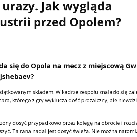
e urazy. Jak wygląda
ustrii przed Opolem?
uda się do Opola na mecz z miejscową Gw
ujshebaev?
siątkowanym składem. W kadrze zespołu znalazło się za
ra, którego z gry wyklucza dość prozaiczny, ale niewdz
zony dosyć przypadkowo przez kolegę na obrocie i rozci
aszyć. Ta rana nadal jest dosyć świeża. Nie można natomi