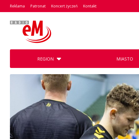
Reklama
Patronat
Koncert życzeń
Kontakt
REGION
MIASTO