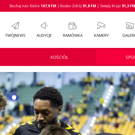
Słuchaj nas: Kielce
107,9 FM
| Busko-Zdrój
91,8 FM
| Święty Krzyż
91,3 F
TWÓJNEWS
AUDYCJE
RAMÓWKA
KAMERY
GALER
KOŚCIÓŁ
SPO