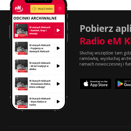
Pobierz apl
Radio eM K
Słuchaj wszędzie tam gdz
ramówkę, wysłuchaj archi
ramach nowoczesnej i funkc