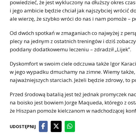
powiedzieć, że jest wykluczony na dłuższy okres czas
i jego ambicie będzie chciał jak najszybciej wrócić
ale wierzę, że szybko wróci do nas i nam pomoże – po
Od dwóch spotkań w zmaganiach co najwyżej z perspe
plecy na jednym z ostatnich treningów i dziś zobaczymy
poddany dodatkowemu leczeniu – zdradził „Lijek”.
Dyskomfort w swoim ciele odczuwa także Igor Karacić.
w jego wypadku dmuchamy na zimne. Wiemy także, j
najważniejszych starciach. Jeżeli będzie zdrowy, to 
Przed środową batalią jest też jednak promyczek na
na boisko jest bowiem Jorge Maqueda, którego z ost
że Hiszpan pomoże kielczanom w nadchodzącej konfro
UDOSTĘPNIJ