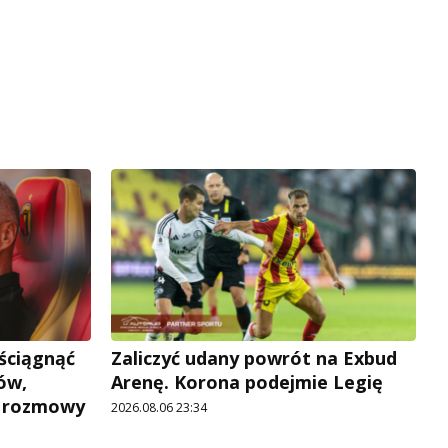
 ściągnąć
Zaliczyć udany powrót na Exbud
ów,
Arenę. Korona podejmie Legię
e rozmowy
2026.08.06 23:34