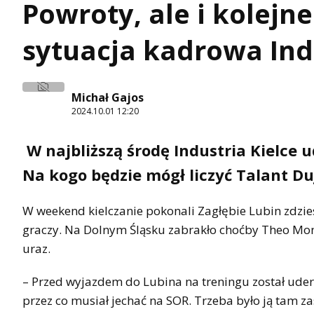
Powroty, ale i kolejn
sytuacja kadrowa Ind
Michał Gajos
2024.10.01 12:20
W najbliższą środę Industria Kielce 
Na kogo będzie mógł liczyć Talant D
W weekend kielczanie pokonali Zagłębie Lubin zdzie
graczy. Na Dolnym Śląsku zabrakło choćby Theo Mona
uraz.
– Przed wyjazdem do Lubina na treningu został uder
przez co musiał jechać na SOR. Trzeba było ją tam z