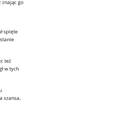
z znając go
ł spięte
ostanie
c też
ł w tych
u
a szansa,