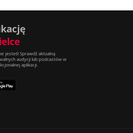
ikację
ielce
ie jesteś! Sprawdź aktualną
walnych audycji lub podcastów w
jonalnej aplikacji.