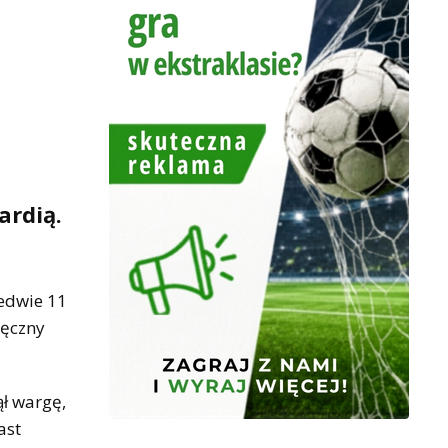
ardią.
ledwie 11
ięczny
ął wargę,
ast