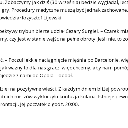
u. Zobaczymy jak dziś (30 września) będzie wyglądał, lec
 do gry. Procedury medyczne muszą być jednak zachowane,
wiedział Krzysztof Lijewski.
ktywy trybun bierze udział Cezary Surgiel. – Czarek mia
, czy jest w stanie wejść na pełne obroty. Jeśli nie, to z
 – Poczuł lekkie naciągnięcie mięśnia po Barcelonie, wię
ak ważny to dla nas gracz, więc chcemy, aby nam pomóg
pojedzie z nami do Opola – dodał.
dziei na pozytywne wieści. Z każdym dniem bliżej powrot
atnich meczów wykluczyła kontuzja kolana. Istnieje pewn
ntacji. Jej początek o godz. 20:00.