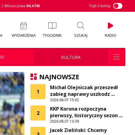
M
| Włoszczowa
94,4 FM
Tryb Ciemny
IA
WYDARZENIA
TYGODNIK
SZUKAJ
RADIO
RT
KULTURA
NAJNOWSZE
Michał Olejniczak przeszedł
1
zabieg naprawy uszkodz ...
2026.08.07 15:02
KKP Korona rozpoczyna
2
pierwszy, historyczny sezon ...
2026.08.07 13:39
Jacek Zieliński: Chcemy
3