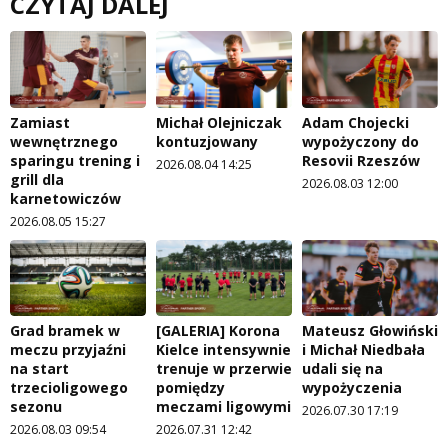
CZYTAJ DALEJ
Zamiast
Michał Olejniczak
Adam Chojecki
wewnętrznego
kontuzjowany
wypożyczony do
sparingu trening i
Resovii Rzeszów
2026.08.04 14:25
grill dla
2026.08.03 12:00
karnetowiczów
2026.08.05 15:27
Grad bramek w
[GALERIA] Korona
Mateusz Głowiński
meczu przyjaźni
Kielce intensywnie
i Michał Niedbała
na start
trenuje w przerwie
udali się na
trzecioligowego
pomiędzy
wypożyczenia
sezonu
meczami ligowymi
2026.07.30 17:19
2026.08.03 09:54
2026.07.31 12:42