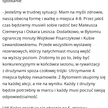
spotkanie:
- Jesteśmy w trudnej sytuacji. Mam na myśli zdrowie,
naszą obecną formę i walkę o miejsca 4-8. Przez jakiś
czas będziemy musieli sobie radzić bez Mateusza
Czemerysa i Oskara Lesisza. Dodatkowo, w Bytomiu
ograniczę minuty Wojtkowi Pisarczykowi i Kubie
Lewandowskiemu. Przede wszystkim wystawię
rezerwowych, którzy natychmiast muszą wejść
na wyższy poziom. Zrobimy to po to, żeby być
konkurencyjnymi w końcówce sezonu, w rywalizacji
z drużynami spoza czołowej trójki. Utrzymanie 4.
miejsca byłoby niesamowite. Z Bytomiem skupimy się
na każdej akcji, a nie na wyniku. Każdy z drużyny
będzie potrzebny w marcu i każdy musi poczuć swoją
odpowiedzialność.
UJK Kielce znajduje się obecnie na 5. miejscu