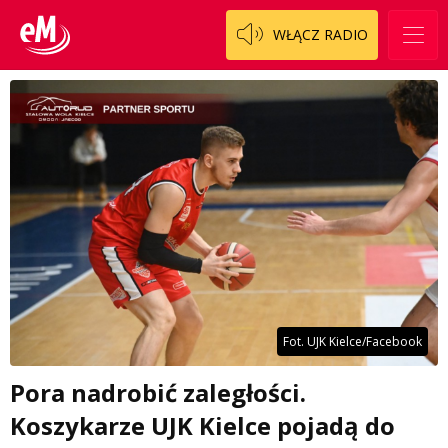
WŁĄCZ RADIO
Fot. UJK Kielce/Facebook
Pora nadrobić zaległości.
Koszykarze UJK Kielce pojadą do