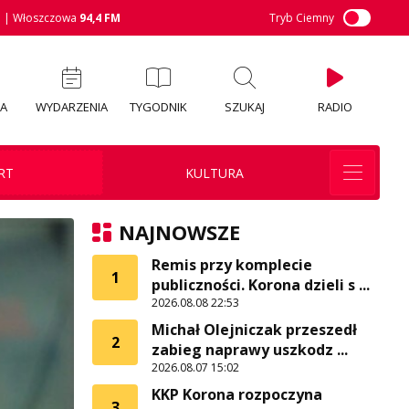
M
| Włoszczowa
94,4 FM
Tryb Ciemny
IA
WYDARZENIA
TYGODNIK
SZUKAJ
RADIO
RT
KULTURA
NAJNOWSZE
Remis przy komplecie
1
publiczności. Korona dzieli s ...
2026.08.08 22:53
Michał Olejniczak przeszedł
2
zabieg naprawy uszkodz ...
2026.08.07 15:02
KKP Korona rozpoczyna
3