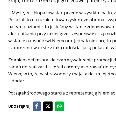
kraju, Tomasza Gębali, jego niedawni partnerzy z b
– Myślę, że chłopaków stać przede wszystkim na to, 
Pokazali to na turnieju towarzyskim, że obrona i w
na tym poziomie, to jesteśmy w stanie zdenerwować 
ale spotkania przy takiej grze i zespołowości są mo
w stanie napsuć krwi Niemcom. Jednak nie chcę tu p
i zaprezentowali się z taką radością, jaką pokazali w 
Zdaniem defensora kielczan wywalczenie promocji do 
zadań do realizacji. – Jeżeli chcemy aspirować do byc
Wierzę w to, że nasi zawodnicy mają takie umiejętnoś
– dodał.
Początek środowego starcia z reprezentacją Niemiec 
UDOSTĘPNIJ