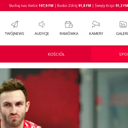
Słuchaj nas: Kielce
107,9 FM
| Busko-Zdrój
91,8 FM
| Święty Krzyż
91,3 F
TWÓJNEWS
AUDYCJE
RAMÓWKA
KAMERY
GALER
KOŚCIÓŁ
SPO