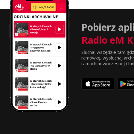
Pobierz apl
Radio eM K
Słuchaj wszędzie tam gdz
ramówkę, wysłuchaj archi
ramach nowoczesnej i funkc