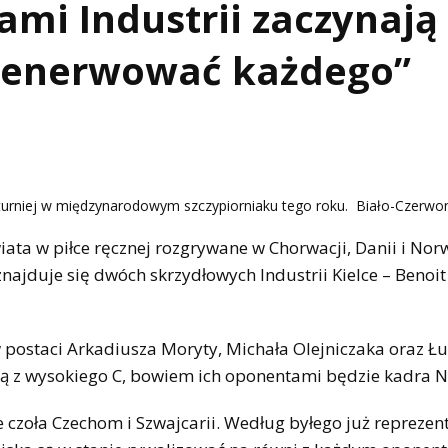
ami Industrii zaczynają
denerwować każdego”
 turniej w międzynarodowym szczypiorniaku tego roku. Biało-Czerwo
ata w piłce ręcznej rozgrywane w Chorwacji, Danii i Norw
najduje się dwóch skrzydłowych Industrii Kielce – Benoit
w postaci Arkadiusza Moryty, Michała Olejniczaka oraz Ł
ną z wysokiego C, bowiem ich oponentami będzie kadra N
e czoła Czechom i Szwajcarii. Według byłego już reprezen