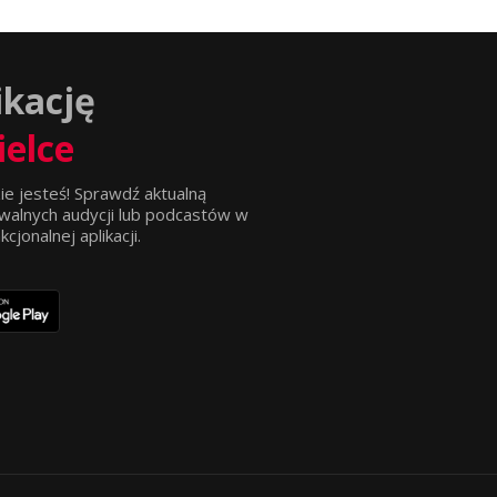
ikację
ielce
ie jesteś! Sprawdź aktualną
walnych audycji lub podcastów w
jonalnej aplikacji.