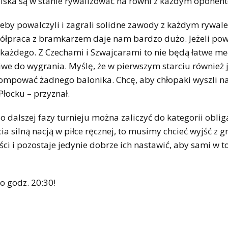
oiska są w stanie rywalizować na równi z każdym oponen
żeby powalczyli i zagrali solidne zawody z każdym rywal
spółpraca z bramkarzem daje nam bardzo dużo. Jeżeli pow
każdego. Z Czechami i Szwajcarami to nie będą łatwe me
żliwe do wygrania. Myślę, że w pierwszym starciu również
ompować żadnego balonika. Chcę, aby chłopaki wyszli na
Płocku – przyznał.
dalszej fazy turnieju można zaliczyć do kategorii oblig
ia silną nacją w piłce ręcznej, to musimy chcieć wyjść z g
ci i pozostaje jedynie dobrze ich nastawić, aby sami w to
o godz. 20:30!