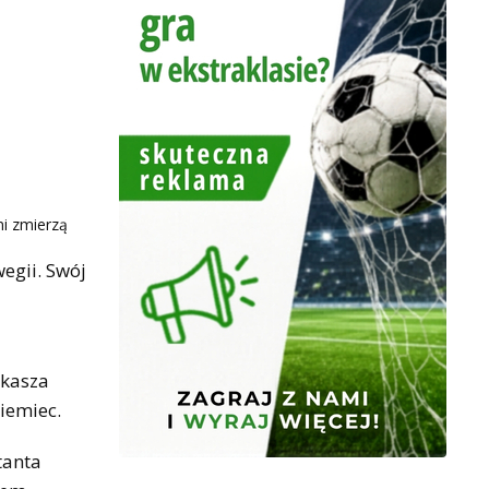
ni zmierzą
egii. Swój
ukasza
iemiec.
tanta