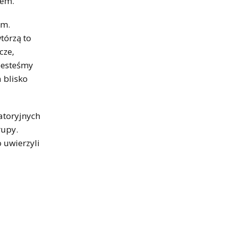
tem.
em.
tórzą to
cze,
 jesteśmy
 blisko
atoryjnych
rupy.
 uwierzyli