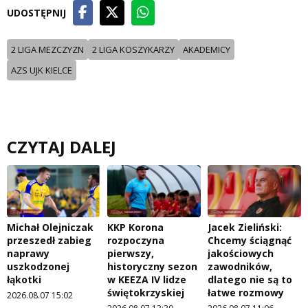
UDOSTĘPNIJ
2 LIGA MEZCZYZN
2 LIGA KOSZYKARZY
AKADEMICY
AZS UJK KIELCE
CZYTAJ DALEJ
Michał Olejniczak
KKP Korona
Jacek Zieliński:
przeszedł zabieg
rozpoczyna
Chcemy ściągnąć
naprawy
pierwszy,
jakościowych
uszkodzonej
historyczny sezon
zawodników,
łąkotki
w KEEZA IV lidze
dlatego nie są to
świętokrzyskiej
łatwe rozmowy
2026.08.07 15:02