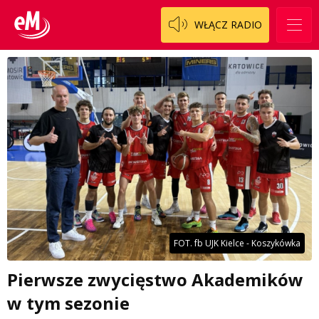
WŁĄCZ RADIO
FOT. fb UJK Kielce - Koszykówka
Pierwsze zwycięstwo Akademików
w tym sezonie