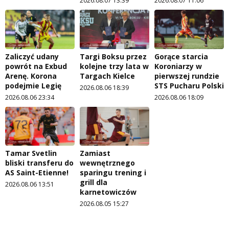
2026.08.07 13:39
2026.08.07 11:06
Zaliczyć udany
Targi Boksu przez
Gorące starcia
powrót na Exbud
kolejne trzy lata w
Koroniarzy w
Arenę. Korona
Targach Kielce
pierwszej rundzie
podejmie Legię
STS Pucharu Polski
2026.08.06 18:39
2026.08.06 23:34
2026.08.06 18:09
Tamar Svetlin
Zamiast
bliski transferu do
wewnętrznego
AS Saint-Etienne!
sparingu trening i
grill dla
2026.08.06 13:51
karnetowiczów
2026.08.05 15:27