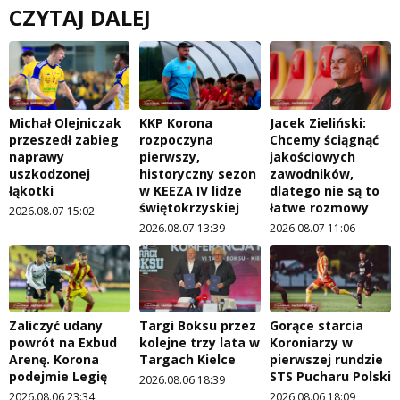
CZYTAJ DALEJ
Michał Olejniczak
KKP Korona
Jacek Zieliński:
przeszedł zabieg
rozpoczyna
Chcemy ściągnąć
naprawy
pierwszy,
jakościowych
uszkodzonej
historyczny sezon
zawodników,
łąkotki
w KEEZA IV lidze
dlatego nie są to
świętokrzyskiej
łatwe rozmowy
2026.08.07 15:02
2026.08.07 13:39
2026.08.07 11:06
Zaliczyć udany
Targi Boksu przez
Gorące starcia
powrót na Exbud
kolejne trzy lata w
Koroniarzy w
Arenę. Korona
Targach Kielce
pierwszej rundzie
podejmie Legię
STS Pucharu Polski
2026.08.06 18:39
2026.08.06 23:34
2026.08.06 18:09