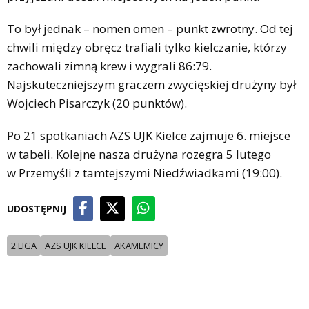
To był jednak – nomen omen – punkt zwrotny. Od tej
chwili między obręcz trafiali tylko kielczanie, którzy
zachowali zimną krew i wygrali 86:79.
Najskuteczniejszym graczem zwycięskiej drużyny był
Wojciech Pisarczyk (20 punktów).
Po 21 spotkaniach AZS UJK Kielce zajmuje 6. miejsce
w tabeli. Kolejne nasza drużyna rozegra 5 lutego
w Przemyśli z tamtejszymi Niedźwiadkami (19:00).
UDOSTĘPNIJ
2 LIGA
AZS UJK KIELCE
AKAMEMICY