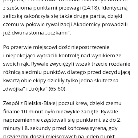
z sześcioma punktami przewagi (24:18). Identyczną
zaliczką zakończyła się także druga partia, dzięki
czemu w połowie rywalizacji Akademicy prowadzili
już dwunastoma „oczkami”.
Po przerwie miejscowi dość niepostrzeżenie
i niepokojąco wytracili kontrolę nad wynikiem ze
swoich rąk. Rywale zwyciężyli wszak trzecie rozdanie
różnicą siedmiu punktów, dlatego przed decydującą
kwartą obie ekipy dzieliły tylko jedna skuteczna
„dwójka” i „trójka” (65:60).
Zespół z Bielska-Białej poczuł krew, dzięki czemu
finalne 10 minut było niezwykle zacięte. Rywale
naprzemiennie częstowali się punktami, aż do 2.
minuty i 8. sekundy przed końcową syreną, gdy
przyjezdni doszli miejscowych na jeden punkt.