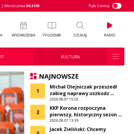
M
| Włoszczowa
94,4 FM
Tryb Ciemny
IA
WYDARZENIA
TYGODNIK
SZUKAJ
RADIO
RT
KULTURA
NAJNOWSZE
Michał Olejniczak przeszedł
1
zabieg naprawy uszkodz ...
2026.08.07 15:02
KKP Korona rozpoczyna
2
pierwszy, historyczny sezon ...
2026.08.07 13:39
Jacek Zieliński: Chcemy
3