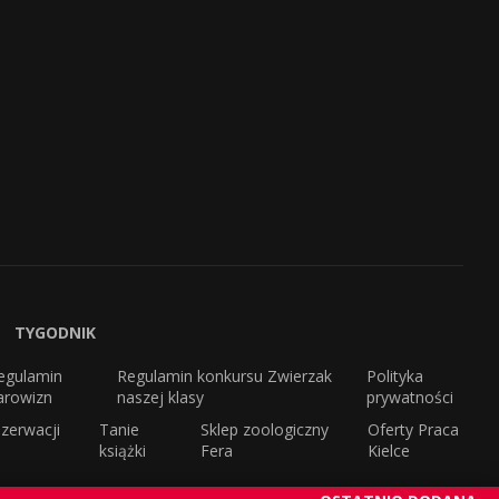
TYGODNIK
egulamin
Regulamin konkursu Zwierzak
Polityka
arowizn
naszej klasy
prywatności
zerwacji
Tanie
Sklep zoologiczny
Oferty Praca
książki
Fera
Kielce