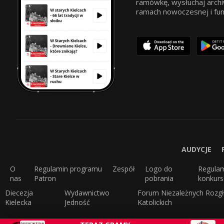
ramówkę, wysłuchaj archi
ramach nowoczesnej i funkc
AUDYCJE
O
Regulamin programu
Zespół
Logo do
Regula
nas
Patron
pobrania
konkur
Diecezja
Wydawnictwo
Forum Niezależnych Rozgł
Kielecka
Jedność
Katolickich