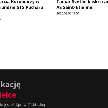
arcia Koroniarzy w
Tamar Svetlin bliski tr
 rundzie STS Pucharu
AS Saint-Etienne!
2026.08.06 13:51
9
ikację
ielce
ie jesteś! Sprawdź aktualną