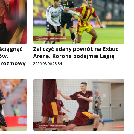
 ściągnąć
Zaliczyć udany powrót na Exbud
ów,
Arenę. Korona podejmie Legię
e rozmowy
2026.08.06 23:34