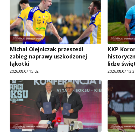
Michał Olejniczak przeszedł
KKP Koron
zabieg naprawy uszkodzonej
historycz
łąkotki
lidze świę
2026.08.07 15:02
2026.08.07 13:3