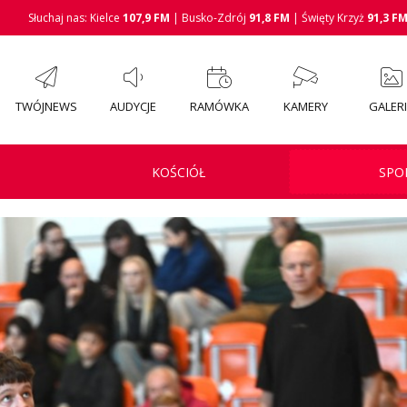
Słuchaj nas: Kielce
107,9 FM
| Busko-Zdrój
91,8 FM
| Święty Krzyż
91,3 F
TWÓJNEWS
AUDYCJE
RAMÓWKA
KAMERY
GALER
KOŚCIÓŁ
SPO