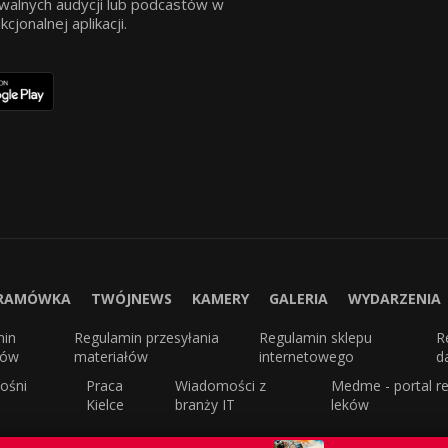
walnych audycji lub podcastów w
jonalnej aplikacji.
RAMÓWKA
TWÓJNEWS
KAMERY
GALERIA
WYDARZENIA
min
Regulamin przesyłania
Regulamin sklepu
R
sów
materiałów
internetowego
d
ośni
Praca
Wiadomości z
Medme - portal re
Kielce
branży IT
leków