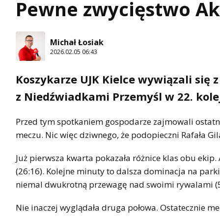
Pewne zwycięstwo A
Michał Łosiak
2026.02.05 06:43
Koszykarze UJK Kielce wywiązali się z
z Niedźwiadkami Przemyśl w 22. kolej
Przed tym spotkaniem gospodarze zajmowali ostatni
meczu. Nic więc dziwnego, że podopieczni Rafała Gila
Już pierwsza kwarta pokazała różnice klas obu ekip
(26:16). Kolejne minuty to dalsza dominacja na park
niemal dwukrotną przewagę nad swoimi rywalami (5
Nie inaczej wyglądała druga połowa. Ostatecznie me