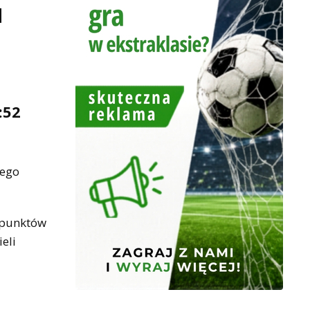
u
:52
nego
ć punktów
eli