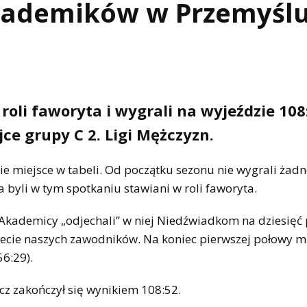
kademików w Przemyśl
 roli faworyta i wygrali na wyjeździe 108
ce grupy C 2. Ligi Mężczyzn.
e miejsce w tabeli. Od początku sezonu nie wygrali żad
 byli w tym spotkaniu stawiani w roli faworyta.
. Akademicy „odjechali” w niej Niedźwiadkom na dziesię
iecie naszych zawodników. Na koniec pierwszej połowy mi
6:29).
cz zakończył się wynikiem 108:52.