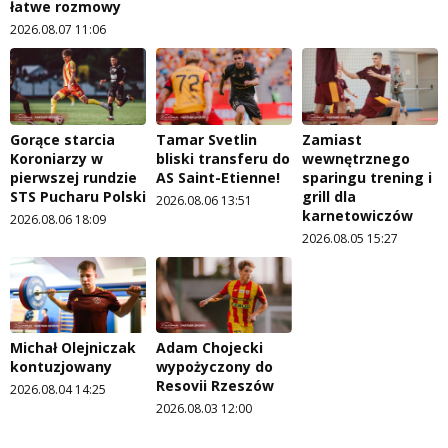
łatwe rozmowy
2026.08.07 11:06
Gorące starcia
Tamar Svetlin
Zamiast
Koroniarzy w
bliski transferu do
wewnętrznego
pierwszej rundzie
AS Saint-Etienne!
sparingu trening i
STS Pucharu Polski
grill dla
2026.08.06 13:51
karnetowiczów
2026.08.06 18:09
2026.08.05 15:27
Michał Olejniczak
Adam Chojecki
kontuzjowany
wypożyczony do
Resovii Rzeszów
2026.08.04 14:25
2026.08.03 12:00