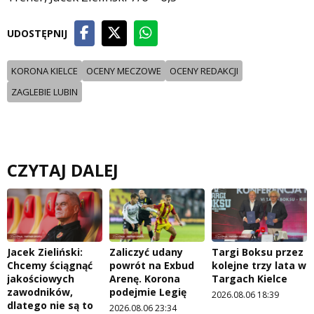
UDOSTĘPNIJ
KORONA KIELCE
OCENY MECZOWE
OCENY REDAKCJI
ZAGLEBIE LUBIN
CZYTAJ DALEJ
Jacek Zieliński:
Zaliczyć udany
Targi Boksu przez
Chcemy ściągnąć
powrót na Exbud
kolejne trzy lata w
jakościowych
Arenę. Korona
Targach Kielce
zawodników,
podejmie Legię
2026.08.06 18:39
dlatego nie są to
2026.08.06 23:34