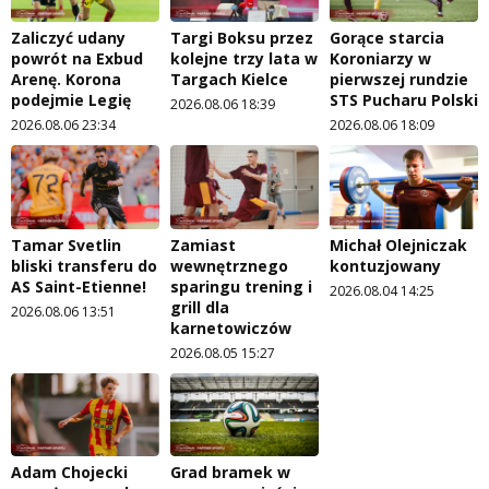
Zaliczyć udany
Targi Boksu przez
Gorące starcia
powrót na Exbud
kolejne trzy lata w
Koroniarzy w
Arenę. Korona
Targach Kielce
pierwszej rundzie
podejmie Legię
STS Pucharu Polski
2026.08.06 18:39
2026.08.06 23:34
2026.08.06 18:09
Tamar Svetlin
Zamiast
Michał Olejniczak
bliski transferu do
wewnętrznego
kontuzjowany
AS Saint-Etienne!
sparingu trening i
2026.08.04 14:25
grill dla
2026.08.06 13:51
karnetowiczów
2026.08.05 15:27
Adam Chojecki
Grad bramek w