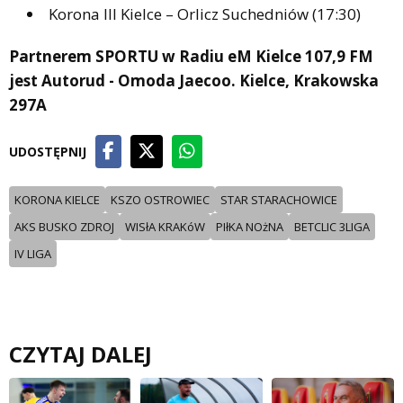
Korona III Kielce – Orlicz Suchedniów (17:30)
Partnerem SPORTU w Radiu eM Kielce 107,9 FM
jest Autorud - Omoda Jaecoo. Kielce, Krakowska
297A
UDOSTĘPNIJ
KORONA KIELCE
KSZO OSTROWIEC
STAR STARACHOWICE
AKS BUSKO ZDROJ
WISłA KRAKóW
PIłKA NOżNA
BETCLIC 3LIGA
IV LIGA
CZYTAJ DALEJ