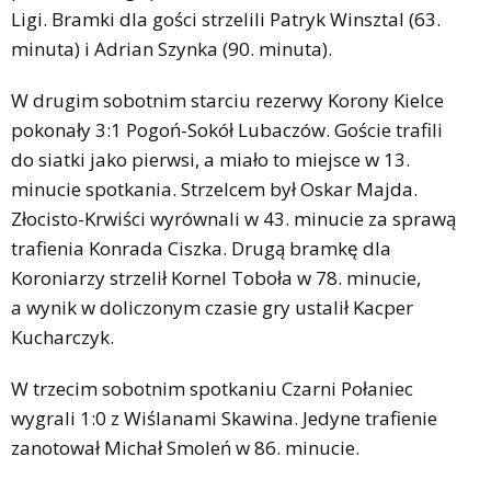
Ligi. Bramki dla gości strzelili Patryk Winsztal (63.
minuta) i Adrian Szynka (90. minuta).
W drugim sobotnim starciu rezerwy Korony Kielce
pokonały 3:1 Pogoń-Sokół Lubaczów. Goście trafili
do siatki jako pierwsi, a miało to miejsce w 13.
minucie spotkania. Strzelcem był Oskar Majda.
Złocisto-Krwiści wyrównali w 43. minucie za sprawą
trafienia Konrada Ciszka. Drugą bramkę dla
Koroniarzy strzelił Kornel Toboła w 78. minucie,
a wynik w doliczonym czasie gry ustalił Kacper
Kucharczyk.
W trzecim sobotnim spotkaniu Czarni Połaniec
wygrali 1:0 z Wiślanami Skawina. Jedyne trafienie
zanotował Michał Smoleń w 86. minucie.