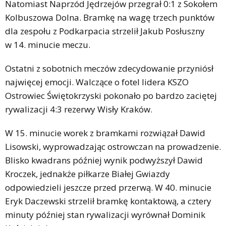
Natomiast Naprzód Jędrzejów przegrał 0:1 z Sokołem
Kolbuszowa Dolna. Bramkę na wagę trzech punktów
dla zespołu z Podkarpacia strzelił Jakub Posłuszny
w 14. minucie meczu.
Ostatni z sobotnich meczów zdecydowanie przyniósł
najwięcej emocji. Walczące o fotel lidera KSZO
Ostrowiec Świętokrzyski pokonało po bardzo zaciętej
rywalizacji 4:3 rezerwy Wisły Kraków.
W 15. minucie worek z bramkami rozwiązał Dawid
Lisowski, wyprowadzając ostrowczan na prowadzenie.
Blisko kwadrans później wynik podwyższył Dawid
Kroczek, jednakże piłkarze Białej Gwiazdy
odpowiedzieli jeszcze przed przerwą. W 40. minucie
Eryk Daczewski strzelił bramkę kontaktową, a cztery
minuty później stan rywalizacji wyrównał Dominik