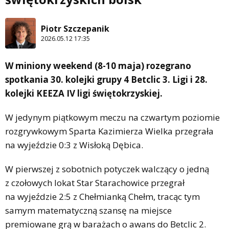
Piotr Szczepanik
2026.05.12 17:35
W miniony weekend (8-10 maja) rozegrano
spotkania 30. kolejki grupy 4 Betclic 3. Ligi i 28.
kolejki KEEZA IV ligi świętokrzyskiej.
W jedynym piątkowym meczu na czwartym poziomie
rozgrywkowym Sparta Kazimierza Wielka przegrała
na wyjeździe 0:3 z Wisłoką Dębica.
W pierwszej z sobotnich potyczek walczący o jedną
z czołowych lokat Star Starachowice przegrał
na wyjeździe 2:5 z Chełmianką Chełm, tracąc tym
samym matematyczną szansę na miejsce
premiowane grą w barażach o awans do Betclic 2.