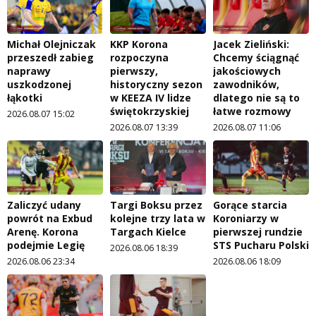
Michał Olejniczak
KKP Korona
Jacek Zieliński:
przeszedł zabieg
rozpoczyna
Chcemy ściągnąć
naprawy
pierwszy,
jakościowych
uszkodzonej
historyczny sezon
zawodników,
łąkotki
w KEEZA IV lidze
dlatego nie są to
świętokrzyskiej
łatwe rozmowy
2026.08.07 15:02
2026.08.07 13:39
2026.08.07 11:06
Zaliczyć udany
Targi Boksu przez
Gorące starcia
powrót na Exbud
kolejne trzy lata w
Koroniarzy w
Arenę. Korona
Targach Kielce
pierwszej rundzie
podejmie Legię
STS Pucharu Polski
2026.08.06 18:39
2026.08.06 23:34
2026.08.06 18:09