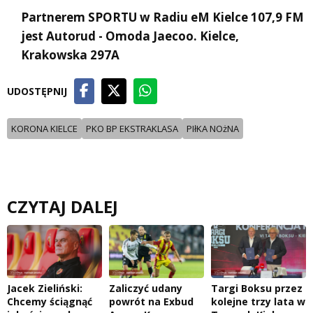
Partnerem SPORTU w Radiu eM Kielce 107,9 FM
jest Autorud - Omoda Jaecoo. Kielce,
Krakowska 297A
UDOSTĘPNIJ
KORONA KIELCE
PKO BP EKSTRAKLASA
PIłKA NOżNA
CZYTAJ DALEJ
Jacek Zieliński:
Zaliczyć udany
Targi Boksu przez
Chcemy ściągnąć
powrót na Exbud
kolejne trzy lata w