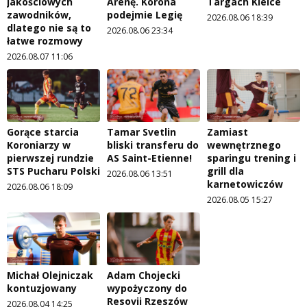
jakościowych
Arenę. Korona
Targach Kielce
zawodników,
podejmie Legię
2026.08.06 18:39
dlatego nie są to
2026.08.06 23:34
łatwe rozmowy
2026.08.07 11:06
Gorące starcia
Tamar Svetlin
Zamiast
Koroniarzy w
bliski transferu do
wewnętrznego
pierwszej rundzie
AS Saint-Etienne!
sparingu trening i
STS Pucharu Polski
grill dla
2026.08.06 13:51
karnetowiczów
2026.08.06 18:09
2026.08.05 15:27
Michał Olejniczak
Adam Chojecki
kontuzjowany
wypożyczony do
Resovii Rzeszów
2026.08.04 14:25