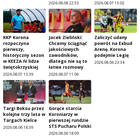
2026.08.08 22:53
2026.08.07 15:02
KKP Korona
Jacek Zieliński:
Zaliczyć udany
rozpoczyna
Chcemy ściągnąć
powrót na Exbud
pierwszy,
jakościowych
Arenę. Korona
historyczny sezon
zawodników,
podejmie Legię
w KEEZA IV lidze
dlatego nie są to
2026.08.06 23:34
świętokrzyskiej
łatwe rozmowy
2026.08.07 13:39
2026.08.07 11:06
Targi Boksu przez
Gorące starcia
kolejne trzy lata w
Koroniarzy w
Targach Kielce
pierwszej rundzie
STS Pucharu Polski
2026.08.06 18:39
2026.08.06 18:09