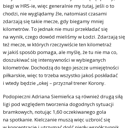
biegi w HRS-ie, więc generalnie my tutaj, jeśli o to
chodzi, nie wyglądamy źle, natomiast czasami
zdarzają się takie mecze, gdy biegamy mniej
kilometrów. To jednak nie musi przekładać się
na wynik, czego dowód mieliśmy w Łodzi. Zdarzają się
też mecze, w których rzeczywiście ten kilometraż
w jakiś sposób pomaga, ale myślę, że tu nie ma co,
doszukiwać się intensywności w wybieganych
kilometrów. Dochodzą do tego jeszcze umiejętności
piłkarskie, więc to trzeba wszystko jakoś poskładać
i wtedy będzie „okej – przyznał trener Korony.
Podopieczni Adriana Siemieńca są również drugą siłą
ligi pod względem tworzenia dogodnych sytuacji
bramkowych, notując 1,60 oczekiwanego gola
na spotkanie. Kielczanie muszą więc uzbroić się
w koncentrację i utrzymać dość niezły współczynnik