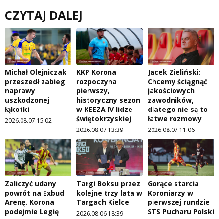
CZYTAJ DALEJ
Michał Olejniczak
KKP Korona
Jacek Zieliński:
przeszedł zabieg
rozpoczyna
Chcemy ściągnąć
naprawy
pierwszy,
jakościowych
uszkodzonej
historyczny sezon
zawodników,
łąkotki
w KEEZA IV lidze
dlatego nie są to
świętokrzyskiej
łatwe rozmowy
2026.08.07 15:02
2026.08.07 13:39
2026.08.07 11:06
Zaliczyć udany
Targi Boksu przez
Gorące starcia
powrót na Exbud
kolejne trzy lata w
Koroniarzy w
Arenę. Korona
Targach Kielce
pierwszej rundzie
podejmie Legię
STS Pucharu Polski
2026.08.06 18:39