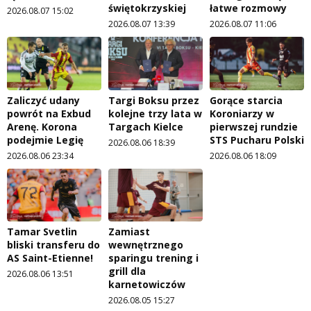
świętokrzyskiej
łatwe rozmowy
2026.08.07 15:02
2026.08.07 13:39
2026.08.07 11:06
Zaliczyć udany
Targi Boksu przez
Gorące starcia
powrót na Exbud
kolejne trzy lata w
Koroniarzy w
Arenę. Korona
Targach Kielce
pierwszej rundzie
podejmie Legię
STS Pucharu Polski
2026.08.06 18:39
2026.08.06 23:34
2026.08.06 18:09
Tamar Svetlin
Zamiast
bliski transferu do
wewnętrznego
AS Saint-Etienne!
sparingu trening i
grill dla
2026.08.06 13:51
karnetowiczów
2026.08.05 15:27