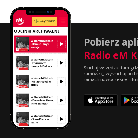
Pobierz apl
Radio eM K
Słuchaj wszędzie tam gdz
ramówkę, wysłuchaj archi
ramach nowoczesnej i funkc