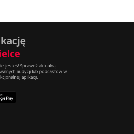
ikację
ielce
ie jesteś! Sprawdź aktualną
walnych audycji lub podcastów w
jonalnej aplikacji.