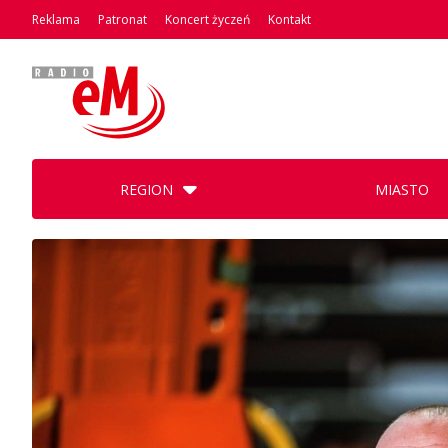
Reklama
Patronat
Koncert życzeń
Kontakt
REGION
MIASTO