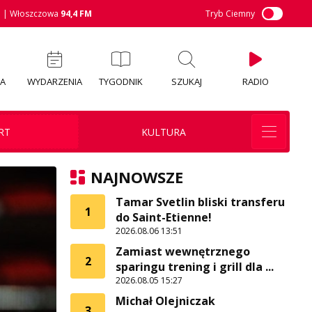
M
| Włoszczowa
94,4 FM
Tryb Ciemny
IA
WYDARZENIA
TYGODNIK
SZUKAJ
RADIO
RT
KULTURA
NAJNOWSZE
Tamar Svetlin bliski transferu
1
do Saint-Etienne!
2026.08.06 13:51
Zamiast wewnętrznego
2
sparingu trening i grill dla ...
2026.08.05 15:27
Michał Olejniczak
3