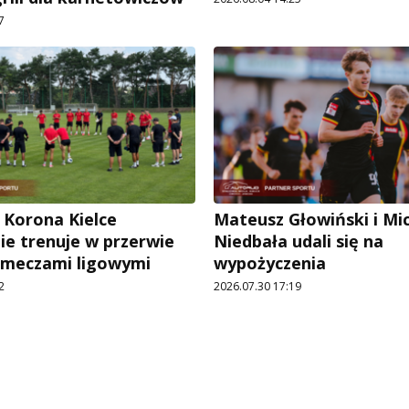
7
 Korona Kielce
Mateusz Głowiński i Mi
ie trenuje w przerwie
Niedbała udali się na
 meczami ligowymi
wypożyczenia
2
2026.07.30 17:19