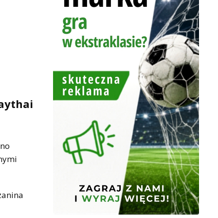
aythai
cno
nnymi
zanina