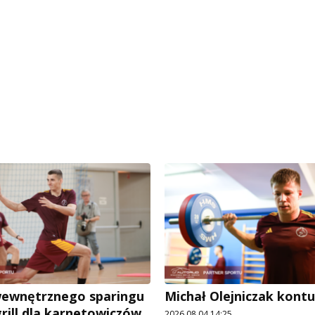
wewnętrznego sparingu
Michał Olejniczak kont
grill dla karnetowiczów
2026.08.04 14:25