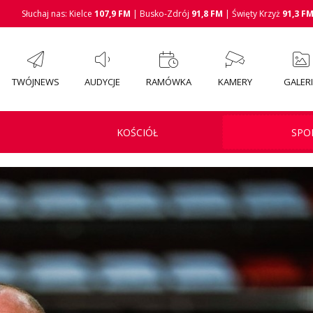
Słuchaj nas: Kielce
107,9 FM
| Busko-Zdrój
91,8 FM
| Święty Krzyż
91,3 F
TWÓJNEWS
AUDYCJE
RAMÓWKA
KAMERY
GALER
KOŚCIÓŁ
SPO