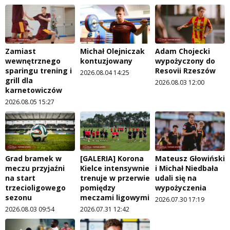
Zamiast
Michał Olejniczak
Adam Chojecki
wewnętrznego
kontuzjowany
wypożyczony do
sparingu trening i
Resovii Rzeszów
2026.08.04 14:25
grill dla
2026.08.03 12:00
karnetowiczów
2026.08.05 15:27
Grad bramek w
[GALERIA] Korona
Mateusz Głowiński
meczu przyjaźni
Kielce intensywnie
i Michał Niedbała
na start
trenuje w przerwie
udali się na
trzecioligowego
pomiędzy
wypożyczenia
sezonu
meczami ligowymi
2026.07.30 17:19
2026.08.03 09:54
2026.07.31 12:42