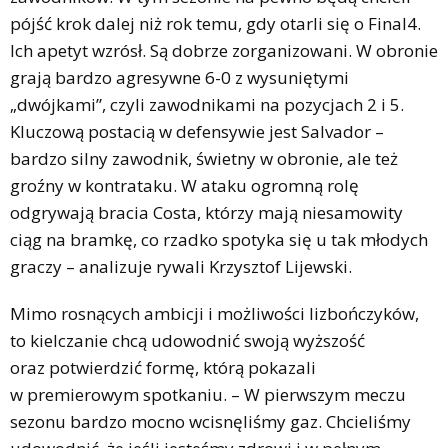
pójść krok dalej niż rok temu, gdy otarli się o Final4.
Ich apetyt wzrósł. Są dobrze zorganizowani. W obronie
grają bardzo agresywne 6-0 z wysuniętymi
„dwójkami”, czyli zawodnikami na pozycjach 2 i 5.
Kluczową postacią w defensywie jest Salvador –
bardzo silny zawodnik, świetny w obronie, ale też
groźny w kontrataku. W ataku ogromną rolę
odgrywają bracia Costa, którzy mają niesamowity
ciąg na bramkę, co rzadko spotyka się u tak młodych
graczy – analizuje rywali Krzysztof Lijewski.
Mimo rosnących ambicji i możliwości lizbończyków,
to kielczanie chcą udowodnić swoją wyższość
oraz potwierdzić formę, którą pokazali
w premierowym spotkaniu. – W pierwszym meczu
sezonu bardzo mocno wcisnęliśmy gaz. Chcieliśmy