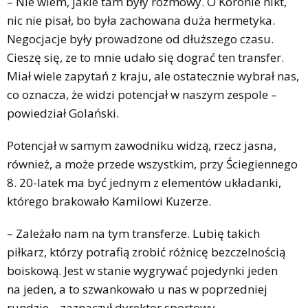
– Nie wiem, jakie tam były rozmowy. O Koronie nikt,
nic nie pisał, bo była zachowana duża hermetyka.
Negocjacje były prowadzone od dłuższego czasu.
Cieszę się, ze to mnie udało się dograć ten transfer.
Miał wiele zapytań z kraju, ale ostatecznie wybrał nas,
co oznacza, że widzi potencjał w naszym zespole –
powiedział Golański.
Potencjał w samym zawodniku widzą, rzecz jasna,
również, a może przede wszystkim, przy Ściegiennego
8. 20-latek ma być jednym z elementów układanki,
którego brakowało Kamilowi Kuzerze.
– Zależało nam na tym transferze. Lubię takich
piłkarz, którzy potrafią zrobić różnicę bezczelnością
boiskową. Jest w stanie wygrywać pojedynki jeden
na jeden, a to szwankowało u nas w poprzedniej
rundzie – zaznaczył dyrektor sportowy.