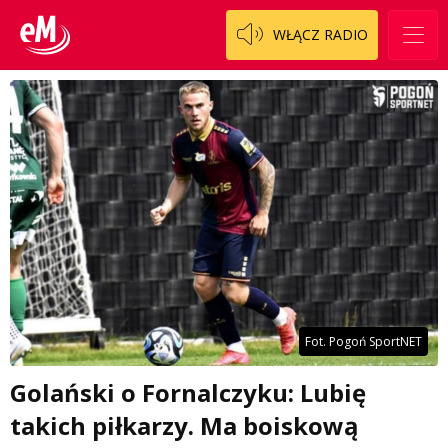
WŁĄCZ RADIO
Fot. Pogoń SportNET
Golański o Fornalczyku: Lubię
takich piłkarzy. Ma boiskową