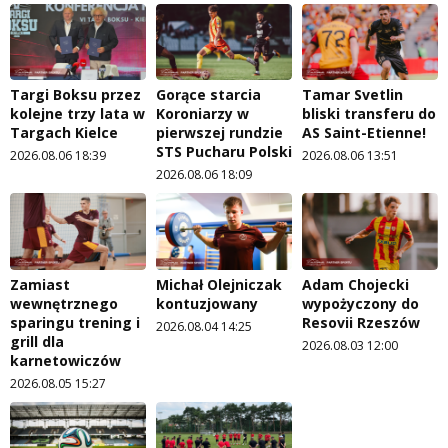
Targi Boksu przez
Gorące starcia
Tamar Svetlin
kolejne trzy lata w
Koroniarzy w
bliski transferu do
Targach Kielce
pierwszej rundzie
AS Saint-Etienne!
STS Pucharu Polski
2026.08.06 18:39
2026.08.06 13:51
2026.08.06 18:09
Zamiast
Michał Olejniczak
Adam Chojecki
wewnętrznego
kontuzjowany
wypożyczony do
sparingu trening i
Resovii Rzeszów
2026.08.04 14:25
grill dla
2026.08.03 12:00
karnetowiczów
2026.08.05 15:27