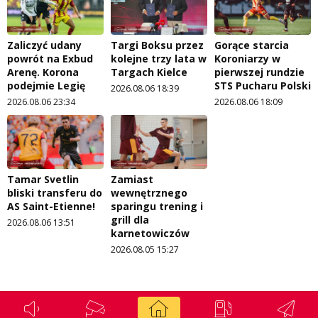
Zaliczyć udany
Targi Boksu przez
Gorące starcia
powrót na Exbud
kolejne trzy lata w
Koroniarzy w
Arenę. Korona
Targach Kielce
pierwszej rundzie
podejmie Legię
STS Pucharu Polski
2026.08.06 18:39
2026.08.06 23:34
2026.08.06 18:09
Tamar Svetlin
Zamiast
bliski transferu do
wewnętrznego
AS Saint-Etienne!
sparingu trening i
grill dla
2026.08.06 13:51
karnetowiczów
2026.08.05 15:27