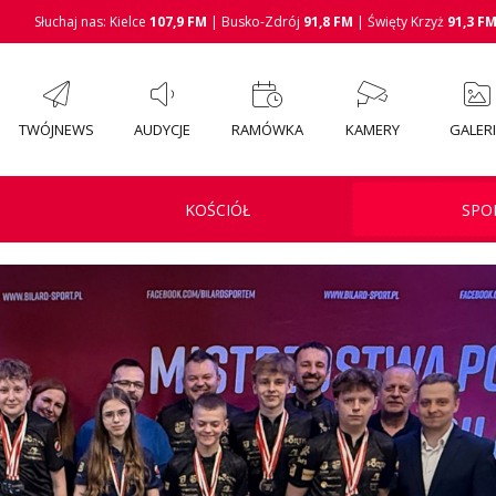
Słuchaj nas: Kielce
107,9 FM
| Busko-Zdrój
91,8 FM
| Święty Krzyż
91,3 F
TWÓJNEWS
AUDYCJE
RAMÓWKA
KAMERY
GALER
KOŚCIÓŁ
SPO