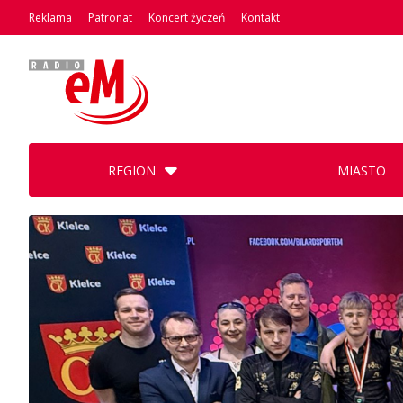
Reklama
Patronat
Koncert życzeń
Kontakt
REGION
MIASTO