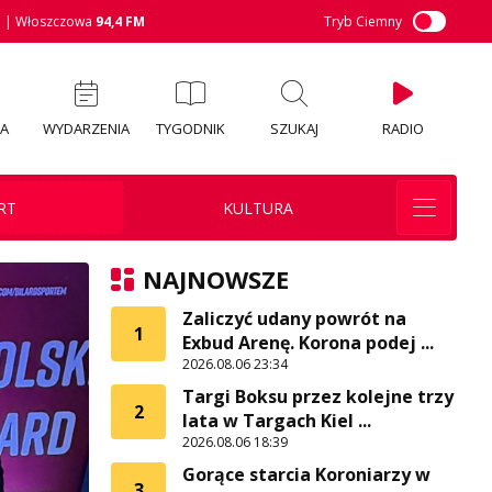
M
| Włoszczowa
94,4 FM
Tryb Ciemny
IA
WYDARZENIA
TYGODNIK
SZUKAJ
RADIO
RT
KULTURA
NAJNOWSZE
Zaliczyć udany powrót na
1
Exbud Arenę. Korona podej ...
2026.08.06 23:34
Targi Boksu przez kolejne trzy
2
lata w Targach Kiel ...
2026.08.06 18:39
Gorące starcia Koroniarzy w
3