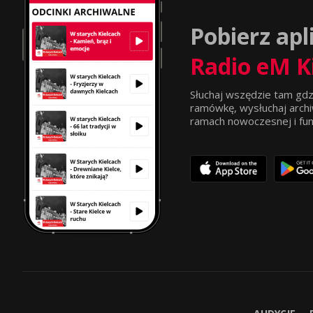
Pobierz apl
Radio eM K
Słuchaj wszędzie tam gdz
ramówkę, wysłuchaj archi
ramach nowoczesnej i funkc