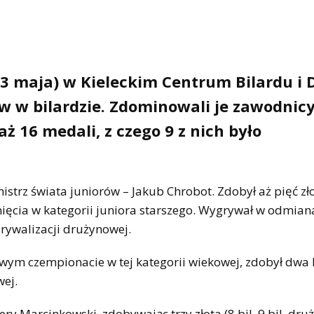
3 maja) w Kieleckim Centrum Bilardu i 
ów w bilardzie. Zdominowali je zawodnicy
aż 16 medali, z czego 9 z nich było
strz świata juniorów – Jakub Chrobot. Zdobył aż pięć zł
ęcia w kategorii juniora starszego. Wygrywał w odmianac
w rywalizacji drużynowej.
ajowym czempionacie w tej kategorii wiekowej, zdobył dwa
wej.
 Marcinkowski, zdobywając trzy złota (8 bil, 9 bil, dru