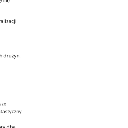
alizacji
h drużyn.
sze
ntastyczny
óry dba