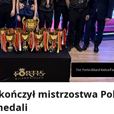
Fot. Fortis Bilard Kielce/
akończył mistrzostwa Po
medali