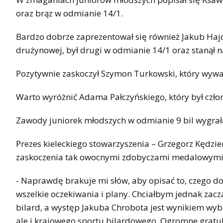
oraz brąz w odmianie 14/1.
Bardzo dobrze zaprezentował się również Jakub Hajd
drużynowej, był drugi w odmianie 14/1 oraz stanął 
Pozytywnie zaskoczył Szymon Turkowski, który wywal
Warto wyróżnić Adama Pałczyńskiego, który był czło
Zawody juniorek młodszych w odmianie 9 bil wygra
Prezes kieleckiego stowarzyszenia – Grzegorz Kędzi
zaskoczenia tak owocnymi zdobyczami medalowymi
- Naprawdę brakuje mi słów, aby opisać to, czego do
wszelkie oczekiwania i plany. Chciałbym jednak zacz
bilard, a występ Jakuba Chrobota jest wynikiem wybi
ale i krajowego sportu bilardowego. Ogromne gratul