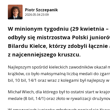
Piotr Szczepanik
2026.05.04 23:09
W minionym tygodniu (29 kwietnia – 
odbyły się mistrzostwa Polski junior
Bilardu Kielce, którzy zdobyli łącznie 
z najcenniejszego kruszcu.
Najlepszym spośród kieleckich zawodników okazał mi
krążków, co było maksymalną liczbą medali do zgarni
bil, 10 bil, 14/1 oraz wraz z kolegami był najlepszy 
Michał Wiech, dla którego był to ostatni start w kr
medale (8 bil, 14/1) oraz złoto w rywalizacji drużyno
W zmaganiach juniorów młodszych popisał się Ksawery