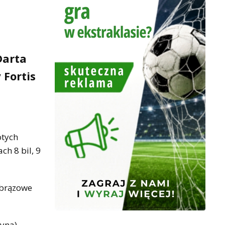
Darta
 Fortis
otych
h 8 bil, 9
 brązowe
żyna)