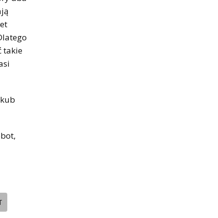
ają
et
Dlatego
 takie
asi
akub
bot,
T