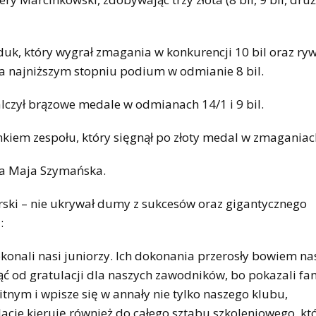
uk, który wygrał zmagania w konkurencji 10 bil oraz ryw
na najniższym stopniu podium w odmianie 8 bil.
czył brązowe medale w odmianach 14/1 i 9 bil.
nkiem zespołu, który sięgnął po złoty medal w zmaganiac
ła Maja Szymańska.
erski – nie ukrywał dumy z sukcesów oraz gigantycznego
:
konali nasi juniorzy. Ich dokonania przerosły bowiem na
ąć od gratulacji dla naszych zawodników, bo pokazali fa
tnym i wpisze się w annały nie tylko naszego klubu,
acje kieruję również do całego sztabu szkoleniowego, kt