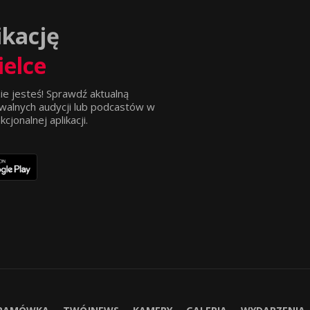
ikację
ielce
ie jesteś! Sprawdź aktualną
walnych audycji lub podcastów w
jonalnej aplikacji.