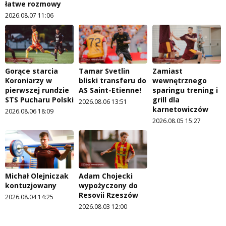
łatwe rozmowy
2026.08.07 11:06
Gorące starcia
Tamar Svetlin
Zamiast
Koroniarzy w
bliski transferu do
wewnętrznego
pierwszej rundzie
AS Saint-Etienne!
sparingu trening i
STS Pucharu Polski
grill dla
2026.08.06 13:51
karnetowiczów
2026.08.06 18:09
2026.08.05 15:27
Michał Olejniczak
Adam Chojecki
kontuzjowany
wypożyczony do
Resovii Rzeszów
2026.08.04 14:25
2026.08.03 12:00