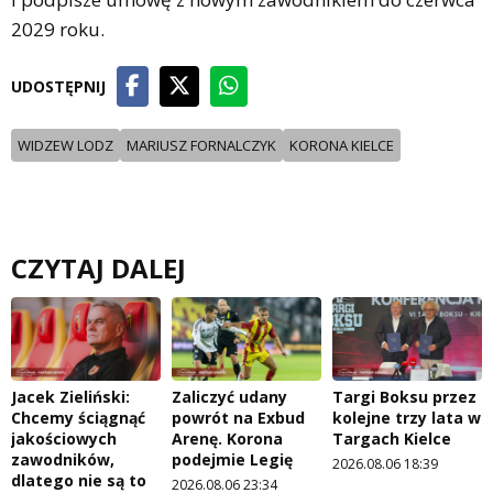
2029 roku.
UDOSTĘPNIJ
WIDZEW LODZ
MARIUSZ FORNALCZYK
KORONA KIELCE
CZYTAJ DALEJ
Jacek Zieliński:
Zaliczyć udany
Targi Boksu przez
Chcemy ściągnąć
powrót na Exbud
kolejne trzy lata w
jakościowych
Arenę. Korona
Targach Kielce
zawodników,
podejmie Legię
2026.08.06 18:39
dlatego nie są to
2026.08.06 23:34