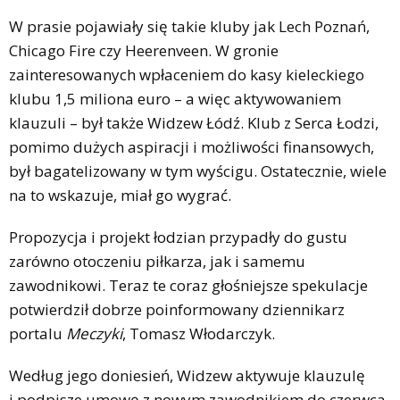
W prasie pojawiały się takie kluby jak Lech Poznań,
Chicago Fire czy Heerenveen. W gronie
zainteresowanych wpłaceniem do kasy kieleckiego
klubu 1,5 miliona euro – a więc aktywowaniem
klauzuli – był także Widzew Łódź. Klub z Serca Łodzi,
pomimo dużych aspiracji i możliwości finansowych,
był bagatelizowany w tym wyścigu. Ostatecznie, wiele
na to wskazuje, miał go wygrać.
Propozycja i projekt łodzian przypadły do gustu
zarówno otoczeniu piłkarza, jak i samemu
zawodnikowi. Teraz te coraz głośniejsze spekulacje
potwierdził dobrze poinformowany dziennikarz
portalu
Meczyki
, Tomasz Włodarczyk.
Według jego doniesień, Widzew aktywuje klauzulę
i podpisze umowę z nowym zawodnikiem do czerwca