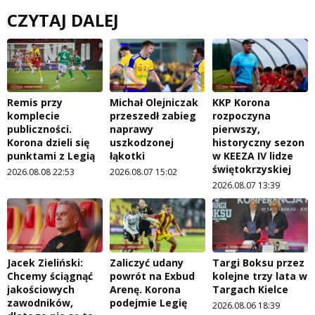
CZYTAJ DALEJ
Remis przy
Michał Olejniczak
KKP Korona
komplecie
przeszedł zabieg
rozpoczyna
publiczności.
naprawy
pierwszy,
Korona dzieli się
uszkodzonej
historyczny sezon
punktami z Legią
łąkotki
w KEEZA IV lidze
świętokrzyskiej
2026.08.08 22:53
2026.08.07 15:02
2026.08.07 13:39
Jacek Zieliński:
Zaliczyć udany
Targi Boksu przez
Chcemy ściągnąć
powrót na Exbud
kolejne trzy lata w
jakościowych
Arenę. Korona
Targach Kielce
zawodników,
podejmie Legię
2026.08.06 18:39