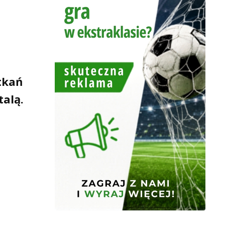
tkań
talą.