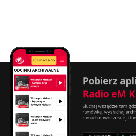
Pobierz apl
Radio eM K
Słuchaj wszędzie tam gdz
ramówkę, wysłuchaj archi
ramach nowoczesnej i funkc