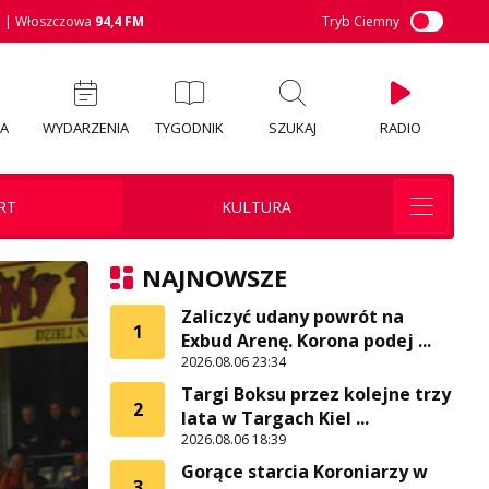
M
| Włoszczowa
94,4 FM
Tryb Ciemny
IA
WYDARZENIA
TYGODNIK
SZUKAJ
RADIO
RT
KULTURA
NAJNOWSZE
Zaliczyć udany powrót na
1
Exbud Arenę. Korona podej ...
2026.08.06 23:34
Targi Boksu przez kolejne trzy
2
lata w Targach Kiel ...
2026.08.06 18:39
Gorące starcia Koroniarzy w
3