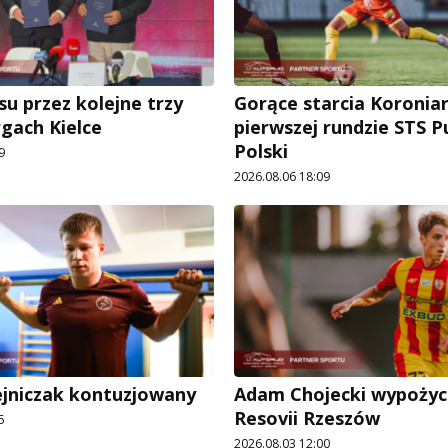
su przez kolejne trzy
Gorące starcia Koronia
rgach Kielce
pierwszej rundzie STS 
Polski
9
2026.08.06 18:09
ejniczak kontuzjowany
Adam Chojecki wypożyc
Resovii Rzeszów
5
2026.08.03 12:00