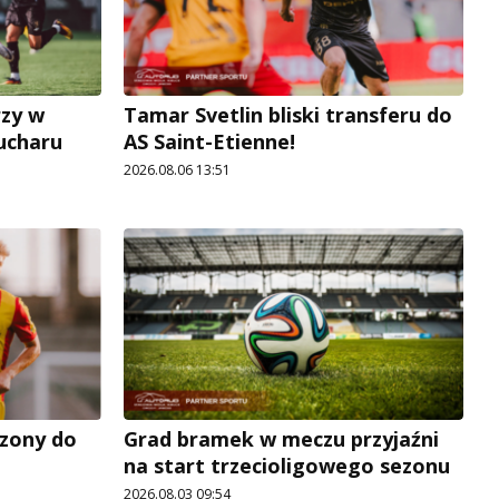
rzy w
Tamar Svetlin bliski transferu do
Pucharu
AS Saint-Etienne!
2026.08.06 13:51
zony do
Grad bramek w meczu przyjaźni
na start trzecioligowego sezonu
2026.08.03 09:54