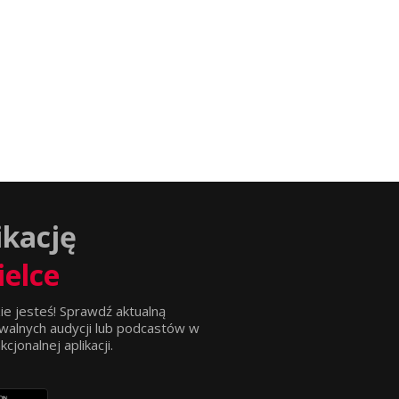
ikację
ielce
ie jesteś! Sprawdź aktualną
walnych audycji lub podcastów w
jonalnej aplikacji.