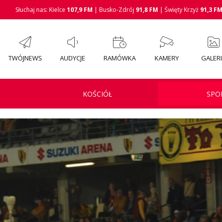
Słuchaj nas: Kielce
107,9 FM
| Busko-Zdrój
91,8 FM
| Święty Krzyż
91,3 F
TWÓJNEWS
AUDYCJE
RAMÓWKA
KAMERY
GALER
KOŚCIÓŁ
SPO