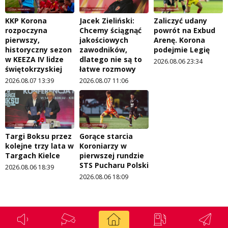
KKP Korona
Jacek Zieliński:
Zaliczyć udany
rozpoczyna
Chcemy ściągnąć
powrót na Exbud
pierwszy,
jakościowych
Arenę. Korona
historyczny sezon
zawodników,
podejmie Legię
w KEEZA IV lidze
dlatego nie są to
2026.08.06 23:34
świętokrzyskiej
łatwe rozmowy
2026.08.07 13:39
2026.08.07 11:06
Targi Boksu przez
Gorące starcia
kolejne trzy lata w
Koroniarzy w
Targach Kielce
pierwszej rundzie
STS Pucharu Polski
2026.08.06 18:39
2026.08.06 18:09