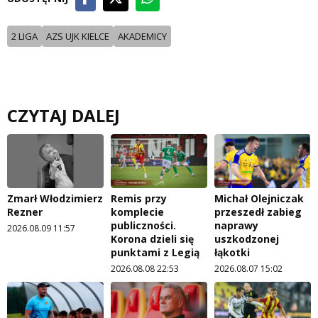
2 LIGA
AZS UJK KIELCE
AKADEMICY
CZYTAJ DALEJ
Zmarł Włodzimierz
Remis przy
Michał Olejniczak
Rezner
komplecie
przeszedł zabieg
publiczności.
naprawy
2026.08.09 11:57
Korona dzieli się
uszkodzonej
punktami z Legią
łąkotki
2026.08.08 22:53
2026.08.07 15:02