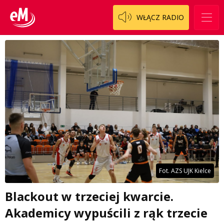
WŁĄCZ RADIO
Fot. AZS UJK Kielce
Blackout w trzeciej kwarcie.
Akademicy wypuścili z rąk trzecie