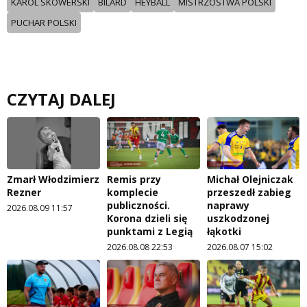
KAROL SKOWERSKI
BILARD
HEYBALL
MISTRZOSTWA POLSKI
PUCHAR POLSKI
CZYTAJ DALEJ
Zmarł Włodzimierz
Remis przy
Michał Olejniczak
Rezner
komplecie
przeszedł zabieg
publiczności.
naprawy
2026.08.09 11:57
Korona dzieli się
uszkodzonej
punktami z Legią
łąkotki
2026.08.08 22:53
2026.08.07 15:02