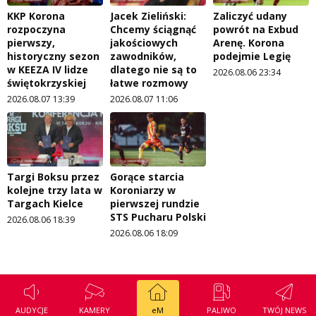
KKP Korona
Jacek Zieliński:
Zaliczyć udany
rozpoczyna
Chcemy ściągnąć
powrót na Exbud
pierwszy,
jakościowych
Arenę. Korona
historyczny sezon
zawodników,
podejmie Legię
w KEEZA IV lidze
dlatego nie są to
2026.08.06 23:34
świętokrzyskiej
łatwe rozmowy
2026.08.07 13:39
2026.08.07 11:06
Targi Boksu przez
Gorące starcia
kolejne trzy lata w
Koroniarzy w
Targach Kielce
pierwszej rundzie
STS Pucharu Polski
2026.08.06 18:39
2026.08.06 18:09
AUDYCJE
KAMERY
eM
PALIWO
TWÓJ NEWS