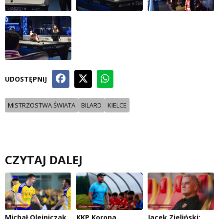
UDOSTĘPNIJ
MISTRZOSTWA ŚWIATA
BILARD
KIELCE
CZYTAJ DALEJ
Michał Olejniczak
KKP Korona
Jacek Zieliński: