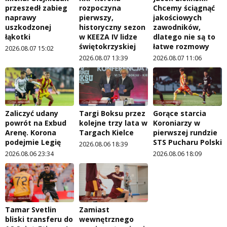
przeszedł zabieg
rozpoczyna
Chcemy ściągnąć
naprawy
pierwszy,
jakościowych
uszkodzonej
historyczny sezon
zawodników,
łąkotki
w KEEZA IV lidze
dlatego nie są to
świętokrzyskiej
łatwe rozmowy
2026.08.07 15:02
2026.08.07 13:39
2026.08.07 11:06
Zaliczyć udany
Targi Boksu przez
Gorące starcia
powrót na Exbud
kolejne trzy lata w
Koroniarzy w
Arenę. Korona
Targach Kielce
pierwszej rundzie
podejmie Legię
STS Pucharu Polski
2026.08.06 18:39
2026.08.06 23:34
2026.08.06 18:09
Tamar Svetlin
Zamiast
bliski transferu do
wewnętrznego