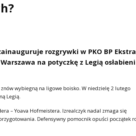
h?
 zainauguruje rozgrywki w PKO BP Ekstra
Warszawa na potyczkę z Legią osłabieni
 znów wybiegną na ligowe boisko. W niedzielę 2 lutego
ną Legią.
dera – Yoava Hofmeistera. Izrealczyk nadal zmaga się
e przygotowania. Defensywny pomocnik opuści początek 