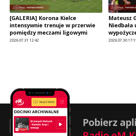
[GALERIA] Korona Kielce
Mateusz G
intensywnie trenuje w przerwie
Niedbała u
pomiędzy meczami ligowymi
wypożycz
2026.07.31 12:42
2026.07.30 17:1
Pobierz apl
Radio eM K