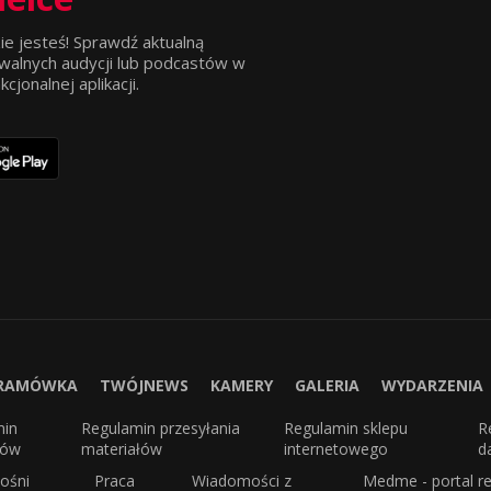
ie jesteś! Sprawdź aktualną
walnych audycji lub podcastów w
jonalnej aplikacji.
RAMÓWKA
TWÓJNEWS
KAMERY
GALERIA
WYDARZENIA
min
Regulamin przesyłania
Regulamin sklepu
R
sów
materiałów
internetowego
d
ośni
Praca
Wiadomości z
Medme - portal re