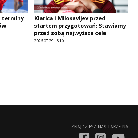
a terminy
Klarica i Milosavljev przed
ów
startem przygotowań: Stawiamy
przed sobą najwyższe cele
2026.07.29 16:10
ZNAJDZIESZ NAS TAKŻE NA