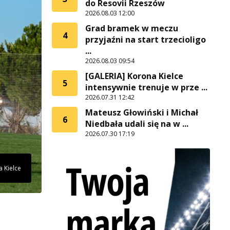
do Resovii Rzeszów
2026.08.03 12:00
Grad bramek w meczu
4
przyjaźni na start trzecioligo
...
2026.08.03 09:54
[GALERIA] Korona Kielce
5
intensywnie trenuje w prze ...
2026.07.31 12:42
Mateusz Głowiński i Michał
6
Niedbała udali się na w ...
2026.07.30 17:19
a Kielce