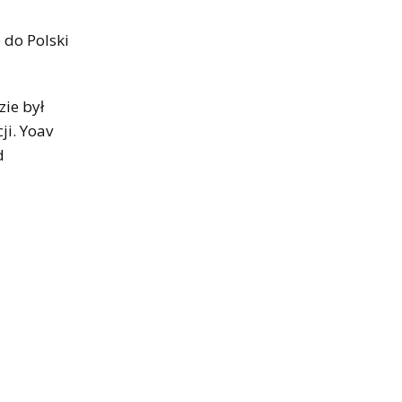
 do Polski
zie był
ji. Yoav
d