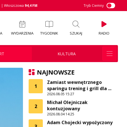
M
| Włoszczowa
94,4 FM
Tryb Ciemny
IA
WYDARZENIA
TYGODNIK
SZUKAJ
RADIO
RT
KULTURA
NAJNOWSZE
Zamiast wewnętrznego
1
sparingu trening i grill dla ...
2026.08.05 15:27
Michał Olejniczak
2
kontuzjowany
2026.08.04 14:25
Adam Chojecki wypożyczony
3