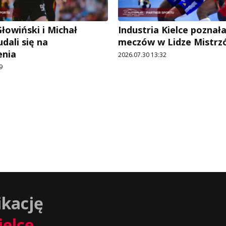
łowiński i Michał
Industria Kielce poznał
dali się na
meczów w Lidze Mistrz
enia
2026.07.30 13:32
9
ikację
ielce