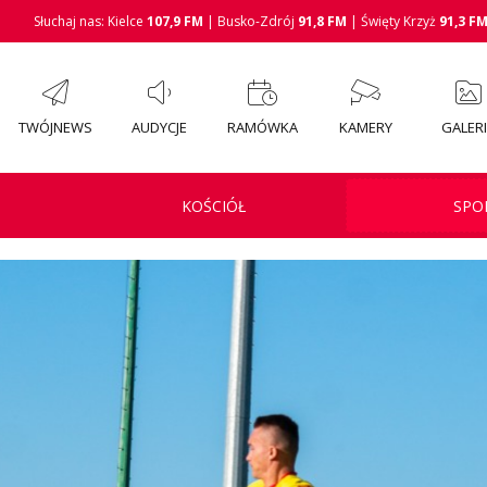
Słuchaj nas: Kielce
107,9 FM
| Busko-Zdrój
91,8 FM
| Święty Krzyż
91,3 F
TWÓJNEWS
AUDYCJE
RAMÓWKA
KAMERY
GALER
KOŚCIÓŁ
SPO