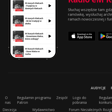
Słuchaj wszędzie tam gdz
ramówkę, wysłuchaj archi
ramach nowoczesnej i funkc
AUDYCJE
O
Regulamin programu
Zespół
Logo do
Regula
nas
Patron
pobrania
konkur
Diecezja
Wydawnictwo
Forum Niezależnych Rozgł