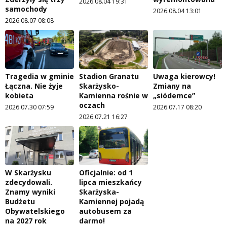
2026.08.04 19:31
samochody
2026.08.04 13:01
2026.08.07 08:08
Tragedia w gminie
Stadion Granatu
Uwaga kierowcy!
Łączna. Nie żyje
Skarżysko-
Zmiany na
kobieta
Kamienna rośnie w
„siódemce”
oczach
2026.07.30 07:59
2026.07.17 08:20
2026.07.21 16:27
W Skarżysku
Oficjalnie: od 1
zdecydowali.
lipca mieszkańcy
Znamy wyniki
Skarżyska-
Budżetu
Kamiennej pojadą
Obywatelskiego
autobusem za
na 2027 rok
darmo!