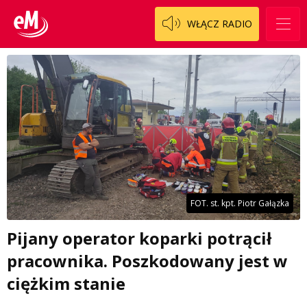
WŁĄCZ RADIO
FOT. st. kpt. Piotr Gałązka
Pijany operator koparki potrącił
pracownika. Poszkodowany jest w
ciężkim stanie