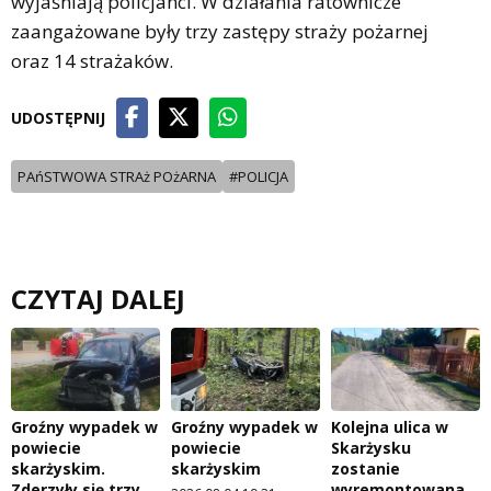
wyjaśniają policjanci. W działania ratownicze
zaangażowane były trzy zastępy straży pożarnej
oraz 14 strażaków.
UDOSTĘPNIJ
PAńSTWOWA STRAż POżARNA
#POLICJA
CZYTAJ DALEJ
Groźny wypadek w
Groźny wypadek w
Kolejna ulica w
powiecie
powiecie
Skarżysku
skarżyskim.
skarżyskim
zostanie
Zderzyły się trzy
wyremontowana