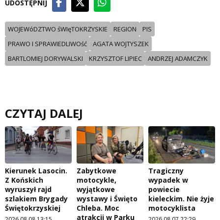
UDOSTĘPNIJ
WOJEWóDZTWO śWIęTOKRZYSKIE
REGION
PIS
PRAWO I SPRAWIEDLIWOść
AGATA WOJTYSZEK
BARTLOMIEJ DORYWALSKI
KRZYSZTOF LIPIEC
ANDRZEJ ADAMCZYK
CZYTAJ DALEJ
Kierunek Lasocin.
Zabytkowe
Tragiczny
Z Końskich
motocykle,
wypadek w
wyruszył rajd
wyjątkowe
powiecie
szlakiem Brygady
wystawy i Święto
kieleckim. Nie żyje
Świętokrzyskiej
Chleba. Moc
motocyklista
atrakcji w Parku
2026.08.08 13:15
2026.08.07 22:29