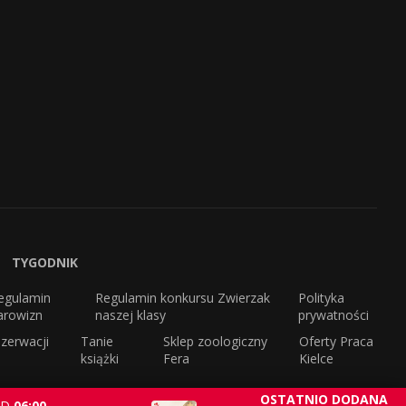
TYGODNIK
egulamin
Regulamin konkursu Zwierzak
Polityka
arowizn
naszej klasy
prywatności
zerwacji
Tanie
Sklep zoologiczny
Oferty Praca
książki
Fera
Kielce
OSTATNIO DODANA
D
06:00