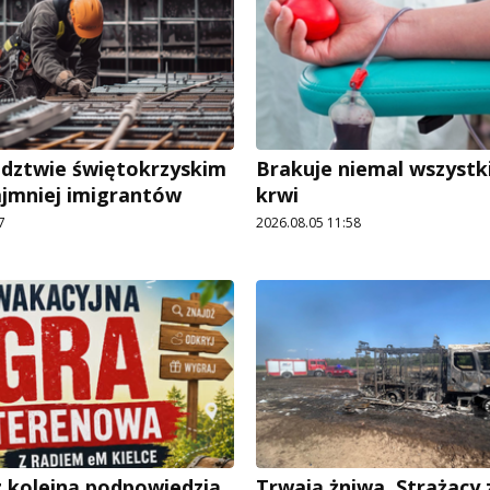
dztwie świętokrzyskim
Brakuje niemal wszystk
ajmniej imigrantów
krwi
7
2026.08.05 11:58
 kolejną podpowiedzią
Trwają żniwa. Strażacy