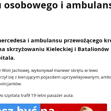
u osobowego i ambulan
ercedesa i ambulansu przewożącego k
 na skrzyżowaniu Kieleckiej i Batalionów
itala.
rony Woli Jachowej, wykonywał manewr skrętu w lewo
derzył się z kierującym pojazdem uprzywilejowanym, am
olicjantów.
szpitala trafił 19-letni pasażer auta.