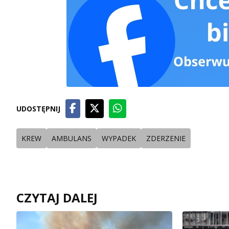
UDOSTĘPNIJ
KREW
AMBULANS
WYPADEK
ZDERZENIE
CZYTAJ DALEJ