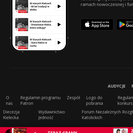
ramach nowoczesnej i funkc
AUDYCJE
O
Regulamin programu
Zespół
Logo do
Regula
nas
Patron
pobrania
konkur
Diecezja
Wydawnictwo
Forum Niezależnych Rozgł
Kielecka
Jedność
Katolickich
TERAZ GRAMY