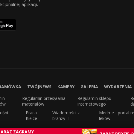
jonalnej aplikacji.
RAMÓWKA
TWÓJNEWS
KAMERY
GALERIA
WYDARZENIA
min
Regulamin przesyłania
Regulamin sklepu
R
sów
materiałów
internetowego
d
ośni
Praca
Wiadomości z
Medme - portal re
Kielce
branży IT
leków
ZARAZ ZAGRAMY
ZARAZ BĘDZIE
O