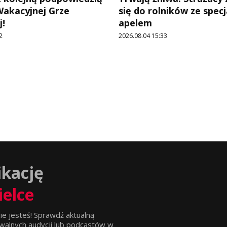
Wakacyjnej Grze
się do rolników ze spec
!
apelem
2
2026.08.04 15:33
ikację
ielce
ie jesteś! Sprawdź aktualną
walnych audycji lub podcastów w