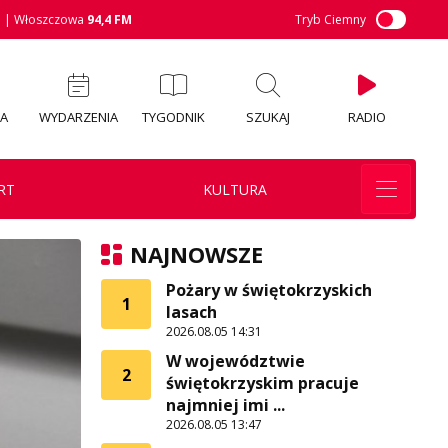
M
| Włoszczowa
94,4 FM
Tryb Ciemny
IA
WYDARZENIA
TYGODNIK
SZUKAJ
RADIO
RT
KULTURA
NAJNOWSZE
Pożary w świętokrzyskich
1
lasach
2026.08.05 14:31
W województwie
2
świętokrzyskim pracuje
najmniej imi ...
2026.08.05 13:47