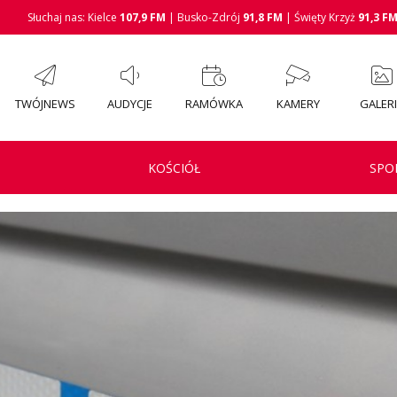
Słuchaj nas: Kielce
107,9 FM
| Busko-Zdrój
91,8 FM
| Święty Krzyż
91,3 F
TWÓJNEWS
AUDYCJE
RAMÓWKA
KAMERY
GALER
KOŚCIÓŁ
SPO