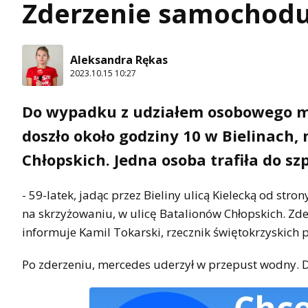
Zderzenie samochod
Aleksandra Rękas
2023.10.15 10:27
Do wypadku z udziałem osobowego m
doszło około godziny 10 w Bielinach,
Chłopskich. Jedna osoba trafiła do szp
- 59-latek, jadąc przez Bieliny ulicą Kielecką od st
na skrzyżowaniu, w ulicę Batalionów Chłopskich. Z
informuje Kamil Tokarski, rzecznik świętokrzyskich p
Po zderzeniu, mercedes uderzył w przepust wodny. Do 