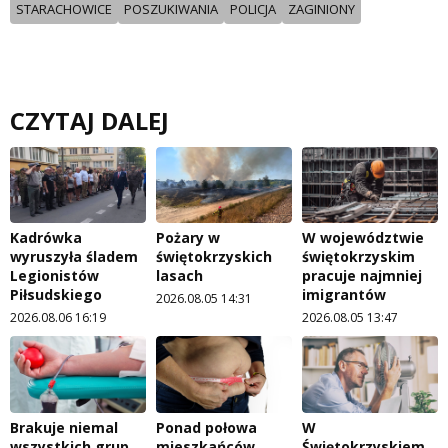
STARACHOWICE
POSZUKIWANIA
POLICJA
ZAGINIONY
CZYTAJ DALEJ
Kadrówka
Pożary w
W województwie
wyruszyła śladem
świętokrzyskich
świętokrzyskim
Legionistów
lasach
pracuje najmniej
Piłsudskiego
imigrantów
2026.08.05 14:31
2026.08.06 16:19
2026.08.05 13:47
Brakuje niemal
Ponad połowa
W
wszystkich grup
mieszkańców
Świętokrzyskiem