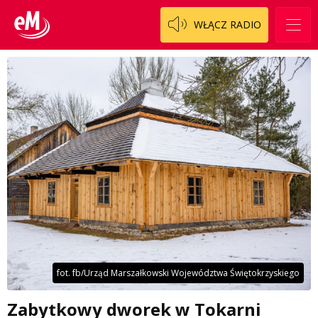
WŁĄCZ RADIO
fot. fb/Urząd Marszałkowski Województwa Świętokrzyskiego
Zabytkowy dworek w Tokarni