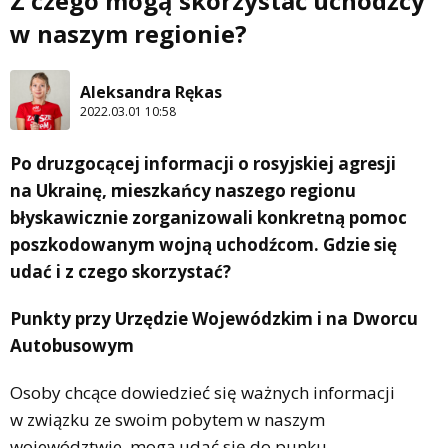
Z czego mogą skorzystać uchodźcy
w naszym regionie?
Aleksandra Rękas
2022.03.01 10:58
Po druzgocącej informacji o rosyjskiej agresji
na Ukrainę, mieszkańcy naszego regionu
błyskawicznie zorganizowali konkretną pomoc
poszkodowanym wojną uchodźcom. Gdzie się
udać i z czego skorzystać?
Punkty przy Urzędzie Wojewódzkim i na Dworcu
Autobusowym
Osoby chcące dowiedzieć się ważnych informacji
w związku ze swoim pobytem w naszym
województwie, mogą udać się do punku