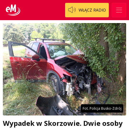
WŁĄCZ RADIO
Fot. Policja Busko-Zdrój
Wypadek w Skorzowie. Dwie osoby