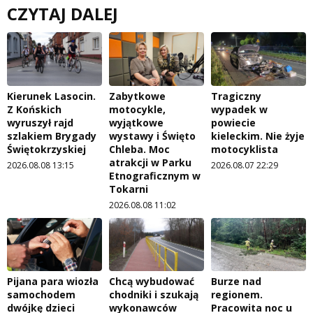
CZYTAJ DALEJ
Kierunek Lasocin.
Zabytkowe
Tragiczny
Z Końskich
motocykle,
wypadek w
wyruszył rajd
wyjątkowe
powiecie
szlakiem Brygady
wystawy i Święto
kieleckim. Nie żyje
Świętokrzyskiej
Chleba. Moc
motocyklista
atrakcji w Parku
2026.08.08 13:15
2026.08.07 22:29
Etnograficznym w
Tokarni
2026.08.08 11:02
Pijana para wiozła
Chcą wybudować
Burze nad
samochodem
chodniki i szukają
regionem.
dwójkę dzieci
wykonawców
Pracowita noc u