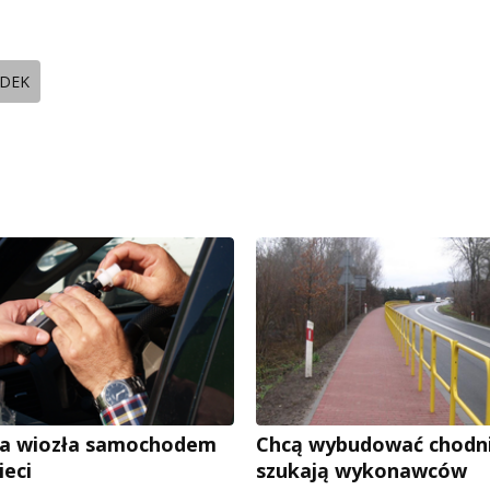
DEK
ra wiozła samochodem
Chcą wybudować chodnik
ieci
szukają wykonawców