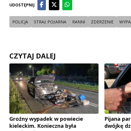
UDOSTĘPNIJ
POLICJA
STRAż POżARNA
RANNI
ZDERZENIE
WYPA
CZYTAJ DALEJ
Groźny wypadek w powiecie
Pijana pa
kieleckim. Konieczna była
dwójkę dz