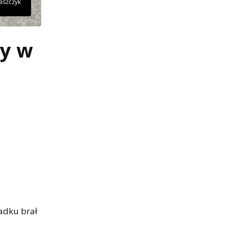
łaszczyk
by w
adku brał