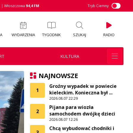
M
| Włoszczowa
94,4 FM
Tryb Ciemny
IA
WYDARZENIA
TYGODNIK
SZUKAJ
RADIO
RT
KULTURA
NAJNOWSZE
Groźny wypadek w powiecie
1
kieleckim. Konieczna był ...
2026.08.07 22:29
Pijana para wiozła
2
samochodem dwójkę dzieci
2026.08.07 12:26
Chcą wybudować chodniki i
3