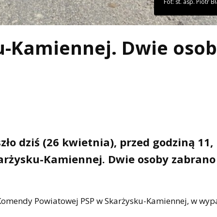
Fot: st. asp. Piotr B
-Kamiennej. Dwie oso
o dziś (26 kwietnia), przed godziną 11,
arżysku-Kamiennej. Dwie osoby zabrano
wy Komendy Powiatowej PSP w Skarżysku-Kamiennej, w wyp