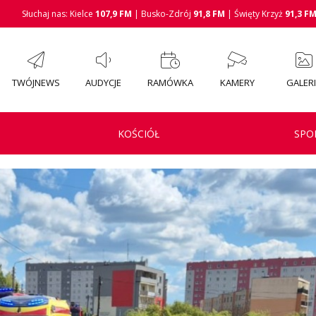
Słuchaj nas: Kielce
107,9 FM
| Busko-Zdrój
91,8 FM
| Święty Krzyż
91,3 F
TWÓJNEWS
AUDYCJE
RAMÓWKA
KAMERY
GALER
KOŚCIÓŁ
SPO