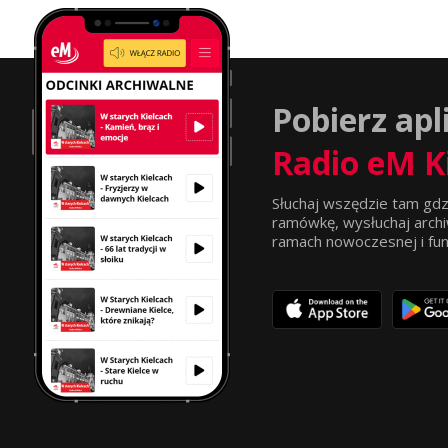
Pobierz apl
Radio eM K
Słuchaj wszędzie tam gdz
ramówkę, wysłuchaj archi
ramach nowoczesnej i funkc