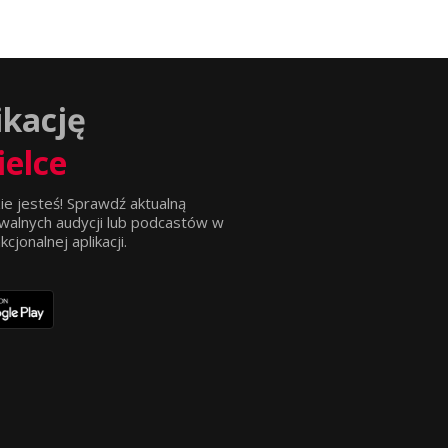
ikację
ielce
ie jesteś! Sprawdź aktualną
walnych audycji lub podcastów w
jonalnej aplikacji.