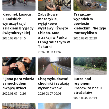
Kierunek Lasocin.
Zabytkowe
Tragiczny
Z Końskich
motocykle,
wypadek w
wyruszył rajd
wyjątkowe
powiecie
szlakiem Brygady
wystawy i Święto
kieleckim. Nie żyje
Świętokrzyskiej
Chleba. Moc
motocyklista
atrakcji w Parku
2026.08.08 13:15
2026.08.07 22:29
Etnograficznym w
Tokarni
2026.08.08 11:02
Pijana para wiozła
Chcą wybudować
Burze nad
samochodem
chodniki i szukają
regionem.
dwójkę dzieci
wykonawców
Pracowita noc u
strażaków
2026.08.07 12:26
2026.08.07 09:03
2026.08.07 07:33