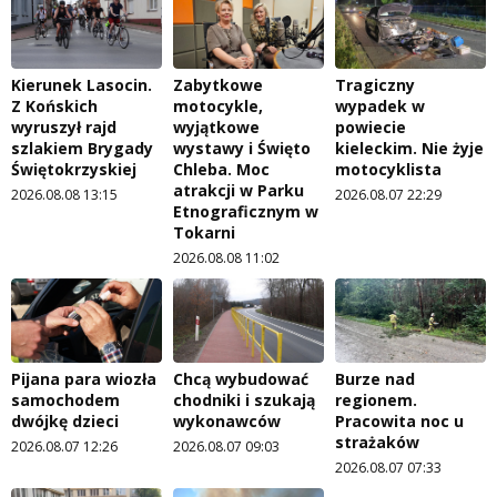
Kierunek Lasocin.
Zabytkowe
Tragiczny
Z Końskich
motocykle,
wypadek w
wyruszył rajd
wyjątkowe
powiecie
szlakiem Brygady
wystawy i Święto
kieleckim. Nie żyje
Świętokrzyskiej
Chleba. Moc
motocyklista
atrakcji w Parku
2026.08.08 13:15
2026.08.07 22:29
Etnograficznym w
Tokarni
2026.08.08 11:02
Pijana para wiozła
Chcą wybudować
Burze nad
samochodem
chodniki i szukają
regionem.
dwójkę dzieci
wykonawców
Pracowita noc u
strażaków
2026.08.07 12:26
2026.08.07 09:03
2026.08.07 07:33